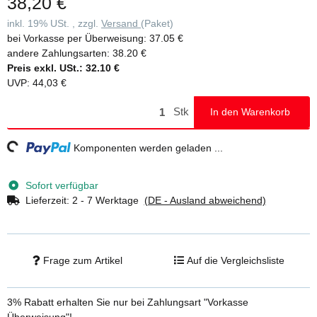
38,20 €
inkl. 19% USt. , zzgl.
Versand
(Paket)
bei Vorkasse per Überweisung:
37.05 €
andere Zahlungsarten:
38.20 €
Preis exkl. USt.:
32.10 €
UVP
:
44,03 €
Stk
In den Warenkorb
ding...
Komponenten werden geladen ...
Sofort verfügbar
Lieferzeit:
2 - 7 Werktage
(DE - Ausland abweichend)
Frage zum Artikel
Auf die Vergleichsliste
3% Rabatt
erhalten Sie nur bei Zahlungsart "Vorkasse
Überweisung"!