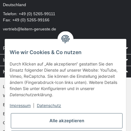
Deutschland
Telefon:
+49 (0) 5265-99111
Fax: +49 (0) 5265-99166
vertrieb@leitern-gerueste.de
Rechtliches
Wie wir Cookies & Co nutzen
Informationen
Durch Klicken auf „Alle akzeptieren“ gestatten Sie den
Einsatz folgender Dienste auf unserer Website: YouTube,
Kataloge / Videos
Vimeo, ReCaptcha. Sie können die Einstellung jederzeit
ändern (Fingerabdruck-Icon links unten). Weitere Details
Layher Videos und Downloads
finden Sie unter
Konfigurieren
und in unserer
Datenschutzerklärung
.
WAKÜ
Ernst
Impressum
|
Datenschutz
Euroline
Alle akzeptieren
Günzburger