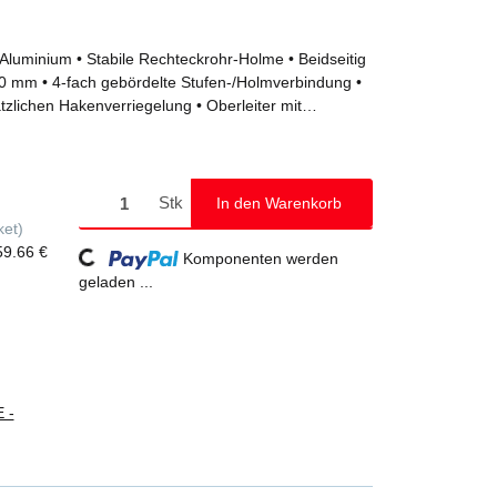
 Aluminium • Stabile Rechteckrohr-Holme • Beidseitig
 30 mm • 4-fach gebördelte Stufen-/Holmverbindung •
zlichen Hakenverriegelung • Oberleiter mit
egummi mit Keilausschnitt • Unterleiter mit nivello®
Stand und Aufstieg (liegt lose bei) • Je nach Auswahl
kombiniert werden, da die Standhöhe von 5,0 m nicht
ossenabstand: 280 mm • Maximale Belastung: 120 kg
Stk
In den Warenkorb
ket)
Loading...
59.66 €
Komponenten werden
geladen ...
 -