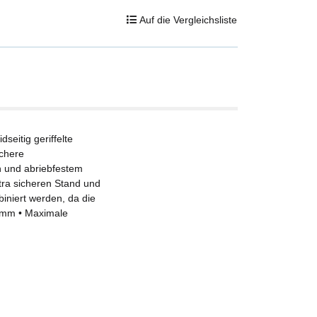
Auf die Vergleichsliste
seitig geriffelte
ichere
en und abriebfestem
xtra sicheren Stand und
biniert werden, da die
0 mm • Maximale