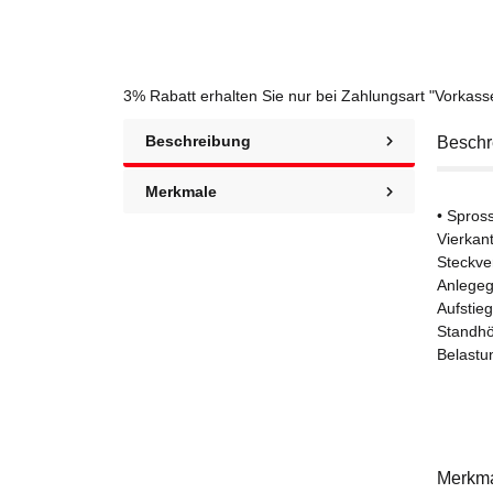
3% Rabatt
erhalten Sie nur bei Zahlungsart "Vorkas
Beschreibung
Beschr
Merkmale
• Spross
Vierkan
Steckve
Anlegegu
Aufstieg
Standhö
Belastu
Merkm