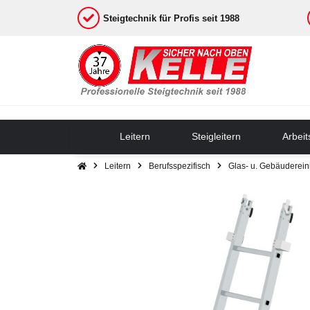
Steigtechnik für Profis seit 1988
Leitern
Steigleitern
Arbei
Leitern
Berufsspezifisch
Glas- u. Gebäuderein