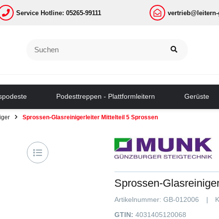
Service Hotline: 05265-99111
vertrieb@leitern
tspodeste
Podesttreppen - Plattformleitern
Gerüste
iger
Sprossen-Glasreinigerleiter Mittelteil 5 Sprossen
Sprossen-Glasreinigerl
Artikelnummer:
GB-012006
K
GTIN:
4031405120068