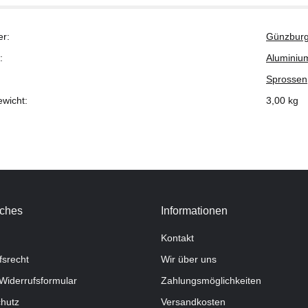
er:
Günzburg
:
Aluminiu
Sprossen
ewicht:
3,00
kg
iches
Informationen
Kontakt
fsrecht
Wir über uns
Widerrufsformular
Zahlungsmöglichkeiten
hutz
Versandkosten