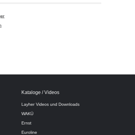
er
m
Kataloge / Videos
Layher Videos und Downloads
WAKÜ
Ernst
Euroline