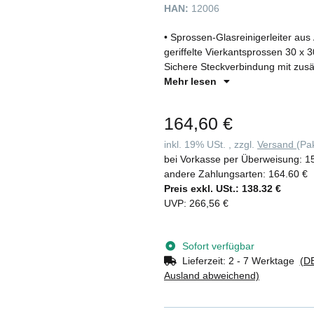
HAN:
12006
• Sprossen-Glasreinigerleiter aus
geriffelte Vierkantsprossen 30 x
Sichere Steckverbindung mit zusät
Laufrollen und abriebfestem Anleg
Mehr lesen
Traverse für einen extra sicheren 
können maximal vier Einzelteile 
164,60 €
überschritten werden darf • Spr
inkl. 19% USt. , zzgl.
Versand
(Pa
bei Vorkasse per Überweisung:
1
andere Zahlungsarten:
164.60 €
Preis exkl. USt.:
138.32 €
UVP
:
266,56 €
Sofort verfügbar
Lieferzeit:
2 - 7 Werktage
(DE
Ausland abweichend)