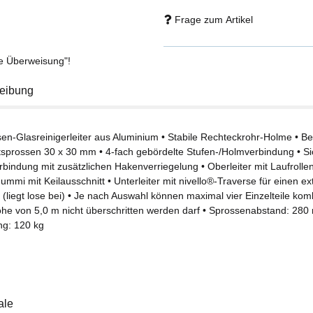
Frage zum Artikel
se Überweisung"!
eibung
en-Glasreinigerleiter aus Aluminium • Stabile Rechteckrohr-Holme • Beid
tsprossen 30 x 30 mm • 4-fach gebördelte Stufen-/Holmverbindung • S
rbindung mit zusätzlichen Hakenverriegelung • Oberleiter mit Laufroll
mmi mit Keilausschnitt • Unterleiter mit nivello®-Traverse für einen e
 (liegt lose bei) • Je nach Auswahl können maximal vier Einzelteile kom
he von 5,0 m nicht überschritten werden darf • Sprossenabstand: 28
ng: 120 kg
ale