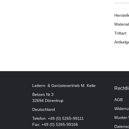
Herstell
Material
Trittart:
Artikelg
Leitern- & Gerüstevertrieb M. Kelle
Rechtl
Betzen Nr.3
AGB
32694 Dörentrup
Widerru
Deutschland
Muster-
Telefon:
+49 (0) 5265-99111
Fax: +49 (0) 5265-99166
Datensc