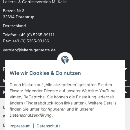
Leitern- & Gerüstevertrieb M. Kelle
Betzen Nr.3
32694 Dörentrup
Deutschland
Telefon:
+49 (0) 5265-99111
Fax: +49 (0) 5265-99166
vertrieb@leitern-gerueste.de
Rechtliches
Wie wir Cookies & Co nutzen
Informationen
Durch Klicken auf „Alle akzeptieren“ gestatten Sie den
Einsatz folgender Dienste auf unserer Website: YouTube,
Kataloge / Videos
Vimeo, ReCaptcha. Sie können die Einstellung jederzeit
ändern (Fingerabdruck-Icon links unten). Weitere Details
Layher Videos und Downloads
finden Sie unter
Konfigurieren
und in unserer
Datenschutzerklärung
.
WAKÜ
Ernst
Impressum
|
Datenschutz