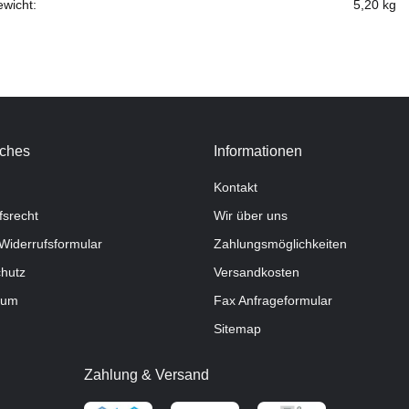
ewicht:
5,20
kg
iches
Informationen
Kontakt
fsrecht
Wir über uns
Widerrufsformular
Zahlungsmöglichkeiten
hutz
Versandkosten
sum
Fax Anfrageformular
Sitemap
Zahlung & Versand