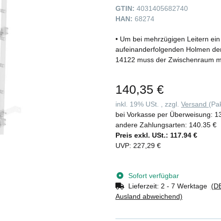
GTIN:
4031405682740
HAN:
68274
• Um bei mehrzügigen Leitern ein
aufeinanderfolgenden Holmen der
14122 muss der Zwischenraum mit 
140,35 €
inkl. 19% USt. , zzgl.
Versand
(Pa
bei Vorkasse per Überweisung:
1
andere Zahlungsarten:
140.35 €
Preis exkl. USt.:
117.94 €
UVP
:
227,29 €
Sofort verfügbar
Lieferzeit:
2 - 7 Werktage
(DE
Ausland abweichend)