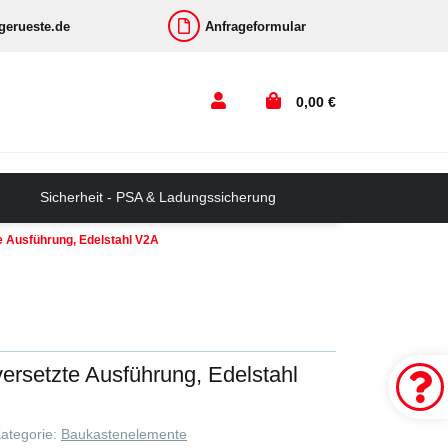
-gerueste.de
Anfrageformular
0,00 €
Sicherheit - PSA & Ladungssicherung
e Ausführung, Edelstahl V2A
versetzte Ausführung, Edelstahl
ategorie:
Baukastenelemente