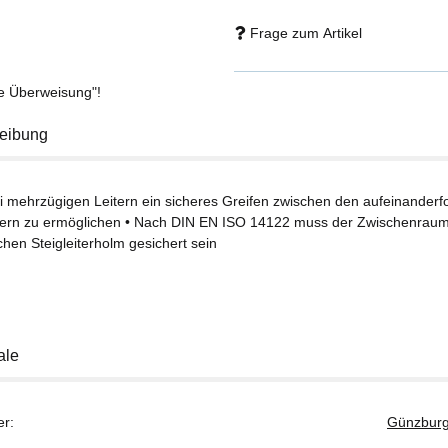
Frage zum Artikel
se Überweisung"!
eibung
i mehrzügigen Leitern ein sicheres Greifen zwischen den aufeinander
itern zu ermöglichen • Nach DIN EN ISO 14122 muss der Zwischenraum
chen Steigleiterholm gesichert sein
ale
er:
Günzburg