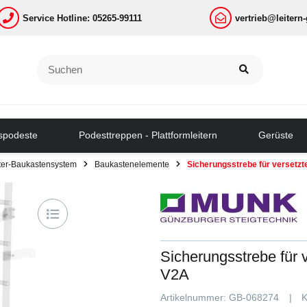
Service Hotline: 05265-99111
vertrieb@leitern
tspodeste
Podesttreppen - Plattformleitern
Gerüste
iter-Baukastensystem
Baukastenelemente
Sicherungsstrebe für versetzt
Sicherungsstrebe für 
V2A
Artikelnummer:
GB-068274
K