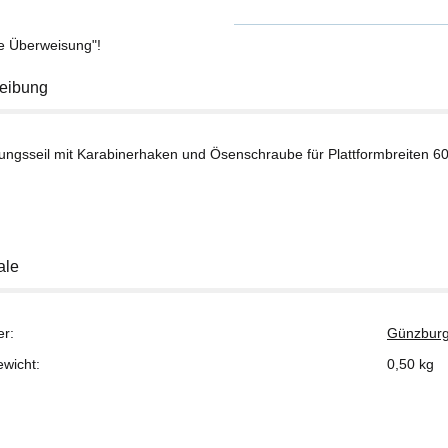
se Überweisung"!
eibung
rungsseil mit Karabinerhaken und Ösenschraube für Plattformbreiten 6
ale
er:
Günzburg
ewicht:
0,50
kg