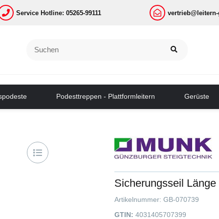
Service Hotline: 05265-99111
vertrieb@leitern
tspodeste
Podesttreppen - Plattformleitern
Gerüste
Sicherungsseil Läng
Artikelnummer:
GB-070739
GTIN:
4031405707399