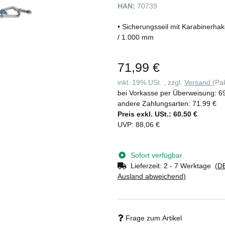
HAN:
70739
• Sicherungsseil mit Karabinerha
/ 1.000 mm
71,99 €
inkl. 19% USt. , zzgl.
Versand
(Pa
bei Vorkasse per Überweisung:
6
andere Zahlungsarten:
71.99 €
Preis exkl. USt.:
60.50 €
UVP
:
88,06 €
Sofort verfügbar
Lieferzeit:
2 - 7 Werktage
(DE
Ausland abweichend)
Frage zum Artikel