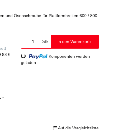
ken und Ösenschraube für Plattformbreiten 600 / 800
Stk
In den Warenkorb
ket)
9.83 €
Loading...
Komponenten werden
geladen ...
 -
Auf die Vergleichsliste