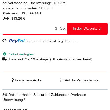
bei Vorkasse per Überweisung:
115.03 €
andere Zahlungsarten:
118.59 €
Preis exkl. USt.:
99.66 €
UVP
:
183,26 €
Stk
In den Warenkorb
ng...
Komponenten werden geladen ...
Sofort verfügbar
Lieferzeit:
2 - 7 Werktage
(DE - Ausland abweichend)
Frage zum Artikel
Auf die Vergleichsliste
3% Rabatt
erhalten Sie nur bei Zahlungsart "Vorkasse
Überweisung"!