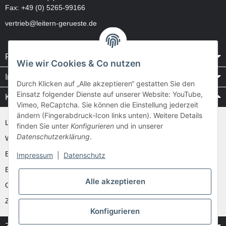
Fax: +49 (0) 5265-99166
vertrieb@leitern-gerueste.de
Rechtliches
Wie wir Cookies & Co nutzen
Informationen
Durch Klicken auf „Alle akzeptieren“ gestatten Sie den
Einsatz folgender Dienste auf unserer Website: YouTube,
Kataloge / Videos
Vimeo, ReCaptcha. Sie können die Einstellung jederzeit
ändern (Fingerabdruck-Icon links unten). Weitere Details
Layher Videos und Downloads
finden Sie unter
Konfigurieren
und in unserer
Datenschutzerklärung
.
WAKÜ
Ernst
Impressum
|
Datenschutz
Euroline
Alle akzeptieren
Günzburger
Zarges
Konfigurieren