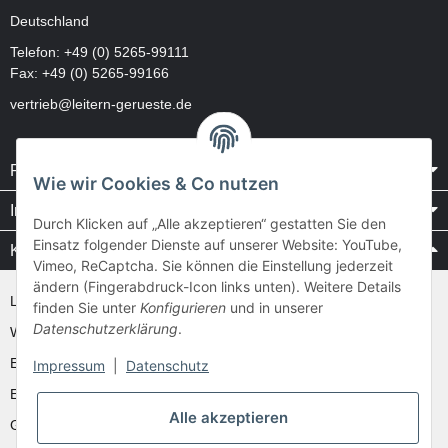
Deutschland
Telefon:
+49 (0) 5265-99111
Fax: +49 (0) 5265-99166
vertrieb@leitern-gerueste.de
Rechtliches
Wie wir Cookies & Co nutzen
Informationen
Durch Klicken auf „Alle akzeptieren“ gestatten Sie den
Einsatz folgender Dienste auf unserer Website: YouTube,
Kataloge / Videos
Vimeo, ReCaptcha. Sie können die Einstellung jederzeit
ändern (Fingerabdruck-Icon links unten). Weitere Details
Layher Videos und Downloads
finden Sie unter
Konfigurieren
und in unserer
Datenschutzerklärung
.
WAKÜ
Ernst
Impressum
|
Datenschutz
Euroline
Alle akzeptieren
Günzburger