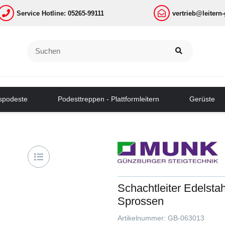
Service Hotline: 05265-99111
vertrieb@leitern
tspodeste
Podesttreppen - Plattformleitern
Gerüste
Schachtleiter Edelst
Sprossen
Artikelnummer:
GB-063013