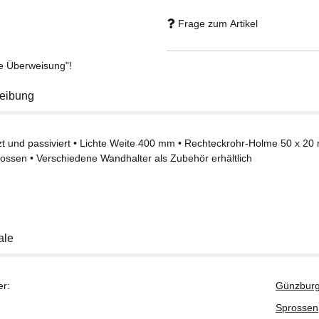
Frage zum Artikel
se Überweisung"!
eibung
zt und passiviert • Lichte Weite 400 mm • Rechteckrohr-Holme 50 x 20
ossen • Verschiedene Wandhalter als Zubehör erhältlich
ale
er:
Günzburg
Sprossen