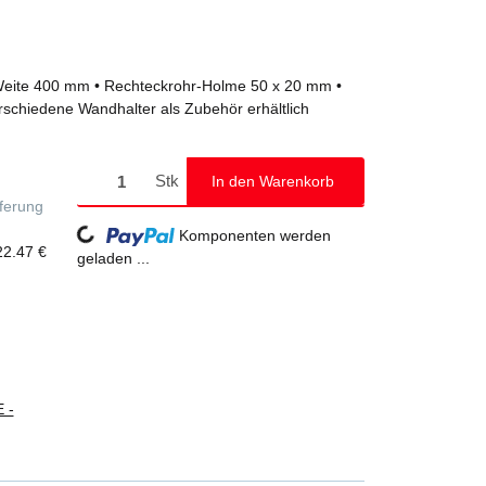
e Weite 400 mm • Rechteckrohr-Holme 50 x 20 mm •
schiedene Wandhalter als Zubehör erhältlich
Stk
In den Warenkorb
eferung
Loading...
Komponenten werden
22.47 €
geladen ...
 -