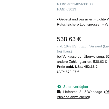
GTIN:
4031405630130
HAN:
63013
• Gebeizt und passiviert • Licht
Rutschsichere Lochsprossen • Ver
538,63 €
inkl. 19% USt. , zzgl.
Versand
(Li
frei Haus)
bei Vorkasse per Überweisung:
5
andere Zahlungsarten:
538.63 €
Preis exkl. USt.:
452.63 €
UVP
:
872,27 €
Sofort verfügbar
Lieferzeit:
2 - 5 Werktage
(DE
Ausland abweichend)