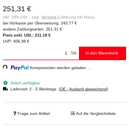
251,31 €
inkl. 19% USt. , zzgl.
Versand
(Lieferung frei Haus)
bei Vorkasse per Überweisung:
243.77 €
andere Zahlungsarten:
251.31 €
Preis exkl. USt.:
211.18 €
UVP
:
406,98 €
Stk
In den Warenkorb
g...
Komponenten werden geladen ...
Sofort verfügbar
Lieferzeit:
2 - 5 Werktage
(DE - Ausland abweichend)
Frage zum Artikel
Auf die Vergleichsliste