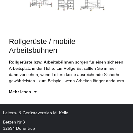
Rollgerüste / mobile
Arbeitsbühnen
Rollgerüste bzw. Arbeitsbühnen
sorgen für einen sicheren
oder in größerer Höhe stattfinden, Aber auch wenn im Team
Arbeitsplatz in der Höhe. Ein Rollgerüst sollten Sie immer
gearbeitet wird und daher eine große Arbeitsfläche für
dann vorziehen, wenn Leitern keine ausreichende Sicherheit
Personen und Material benötigt wird. Gerne beraten wir Sie
gewährleisten– zum Beispiel, wenn Arbeiten länger andauern
au
Mehr lesen
Leitern- & Gerüstevertrieb M. Kelle
Betzen Nr.3
32694 Dörentrup