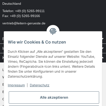
Deutschland
Telefon:
+49 (0) 5265-99111
Fax: +49 (0) 5265-99166
vertrieb@leitern-gerueste.de
Rechtliches
Wie wir Cookies & Co nutzen
Informationen
Durch Klicken auf „Alle akzeptieren“ gestatten Sie den
Einsatz folgender Dienste auf unserer Website: YouTube,
Kataloge / Videos
Vimeo, ReCaptcha. Sie können die Einstellung jederzeit
ändern (Fingerabdruck-Icon links unten). Weitere Details
Layher Videos und Downloads
finden Sie unter
Konfigurieren
und in unserer
Datenschutzerklärung
.
WAKÜ
Ernst
Impressum
|
Datenschutz
Euroline
Alle akzeptieren
Günzburger