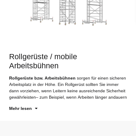
Rollgerüste / mobile
Arbeitsbühnen
Rollgerüste bzw. Arbeitsbühnen
sorgen für einen sicheren
oder in größerer Höhe stattfinden, Aber auch wenn im Team
Arbeitsplatz in der Höhe. Ein Rollgerüst sollten Sie immer
gearbeitet wird und daher eine große Arbeitsfläche für
dann vorziehen, wenn Leitern keine ausreichende Sicherheit
Personen und Material benötigt wird. Gerne beraten wir Sie
gewährleisten– zum Beispiel, wenn Arbeiten länger andauern
au
Mehr lesen