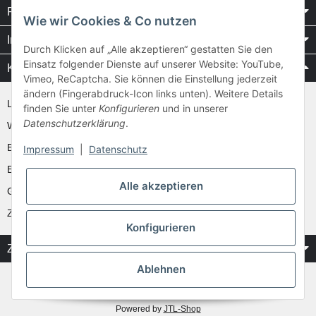
Rechtliches
Wie wir Cookies & Co nutzen
Informationen
Durch Klicken auf „Alle akzeptieren“ gestatten Sie den
Einsatz folgender Dienste auf unserer Website: YouTube,
Kataloge / Videos
Vimeo, ReCaptcha. Sie können die Einstellung jederzeit
ändern (Fingerabdruck-Icon links unten). Weitere Details
Layher Videos und Downloads
finden Sie unter
Konfigurieren
und in unserer
Datenschutzerklärung
.
WAKÜ
Ernst
Impressum
|
Datenschutz
Euroline
Alle akzeptieren
Günzburger
Zarges
Konfigurieren
Zahlung & Versand
Ablehnen
* Alle Preise inkl. gesetzlicher USt.
** gilt für Vorkasse Banküberweisung und Lastschrifteinzug, zzgl.
Versand
Powered by
JTL-Shop