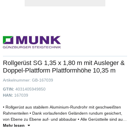
Rollgerüst SG 1,35 x 1,80 m mit Ausleger &
Doppel-Plattform Plattformhöhe 10,35 m
Artikelnummer:
GB-167039
GTIN:
4031405949850
HAN:
167039
• Rollgerüst aus stabilem Aluminium-Rundrohr mit geschweißten
Rahmenteilen • Dank vorlaufenden Geländern rundum gesichert,
von Ebene zu Ebene auf- und abbaubar • Alle Gerüstteile sind auch
einzeln als Ersatz- oder Erweiterungsteile erhältlich • Stabil und
Mehr lesen