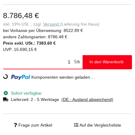
flexibel durch klappbare Ausleger • Ideal auch für den wandseitigen
Aufbau oder das Verfahren in engen Gängen • Vier Lenkrollen Ø
8.786,48 €
200 mm mit zentrischer Lasteinleitung, Feststellern und Spindeln •
Großformatige Arbeitsfläche mit 1,35 m Breite • Aluminium-
inkl. 19% USt. , zzgl.
Versand
(Lieferung frei Haus)
Bordbretter und Geländerrahmen mit integrierter Knieleiste zur
bei Vorkasse per Überweisung:
8522.89 €
Absturzsicherung • Werkzeugloser Auf- und Abbau dank
andere Zahlungsarten:
8786.48 €
Steckverbindungen und Schnellverschlüssen • Geringes Gewicht
Preis exkl. USt.:
7383.60 €
der Einzelteile für ein einfaches Handling • Unterschiedliche
UVP
:
15.690,15 €
Plattformlängen erhältlich (1,80 / 2,45 / 3,0 m) • Arbeitshöhen bis
13,47 m • GS-geprüft nach DIN EN 1004 •
Stk
In den Warenkorb
Lastklasse/Gerüstgruppe 3: 2,0 kN/m²
Loading...
Komponenten werden geladen ...
Sofort verfügbar
Lieferzeit:
2 - 5 Werktage
(DE - Ausland abweichend)
Frage zum Artikel
Auf die Vergleichsliste