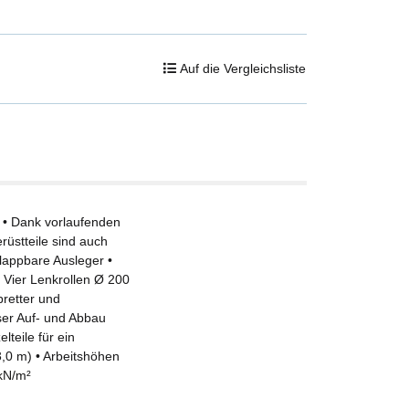
Auf die Vergleichsliste
 • Dank vorlaufenden
üstteile sind auch
 klappbare Ausleger •
 Vier Lenkrollen Ø 200
bretter und
ser Auf- und Abbau
teile für ein
 3,0 m) • Arbeitshöhen
 kN/m²