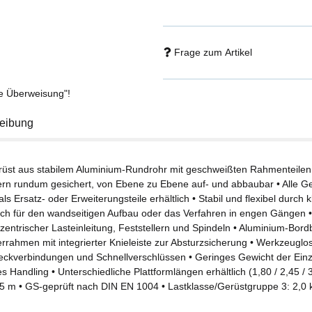
Frage zum Artikel
se Überweisung"!
eibung
erüst aus stabilem Aluminium-Rundrohr mit geschweißten Rahmenteilen
rn rundum gesichert, von Ebene zu Ebene auf- und abbaubar • Alle Ger
als Ersatz- oder Erweiterungsteile erhältlich • Stabil und flexibel durch
uch für den wandseitigen Aufbau oder das Verfahren in engen Gängen •
zentrischer Lasteinleitung, Feststellern und Spindeln • Aluminium-Bord
rrahmen mit integrierter Knieleiste zur Absturzsicherung • Werkzeuglo
eckverbindungen und Schnellverschlüssen • Geringes Gewicht der Einzel
s Handling • Unterschiedliche Plattformlängen erhältlich (1,80 / 2,45 /
35 m • GS-geprüft nach DIN EN 1004 • Lastklasse/Gerüstgruppe 3: 2,0