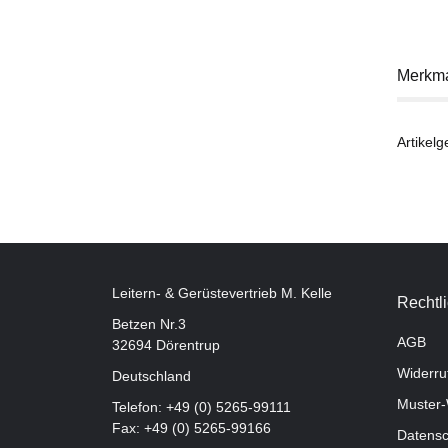
Merkm
Artikelg
Leitern- & Gerüstevertrieb M. Kelle
Rechtl
Betzen Nr.3
AGB
32694 Dörentrup
Widerru
Deutschland
Muster-
Telefon:
+49 (0) 5265-99111
Fax: +49 (0) 5265-99166
Datensc