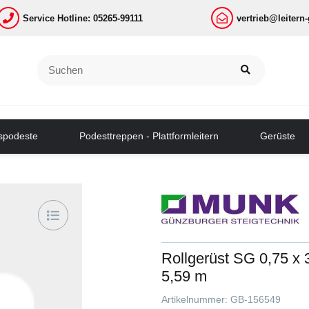
Service Hotline: 05265-99111
vertrieb@leitern
tspodeste
Podesttreppen - Plattformleitern
Gerüste
Rollgerüst SG 0,75 x 
5,59 m
Artikelnummer:
GB-156549