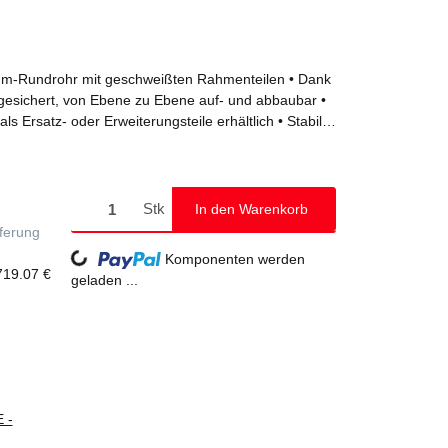
nium-Rundrohr mit geschweißten Rahmenteilen • Dank
esichert, von Ebene zu Ebene auf- und abbaubar •
als Ersatz- oder Erweiterungsteile erhältlich • Stabil
eger • Ideal auch für den wandseitigen Aufbau oder
Vier Lenkrollen Ø 200 mm mit zentrischer
Spindeln • Aluminium-Bordbretter und
Knieleiste zur Absturzsicherung • Werkzeugloser Auf-
Stk
In den Warenkorb
n und Schnellverschlüssen • Geringes Gewicht der
eferung
ling • Unterschiedliche Plattformlängen erhältlich
Loading...
Komponenten werden
hen bis 12,35 m • GS-geprüft nach DIN EN 1004 •
719.07 €
geladen ...
kN/m²
 -