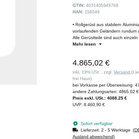
GTIN:
4031405949768
HAN:
156549
• Rollgerüst aus stabilem Alumi
vorlaufenden Geländern rundum g
Alle Gerüstteile sind auch einzeln 
und flexibel durch klappbare Ausl
Mehr lesen
das Verfahren in engen Gängen • 
Lasteinleitung, Feststellern und 
4.865,02 €
Geländerrahmen mit integrierter 
und Abbau dank Steckverbindunge
inkl. 19% USt. , zzgl.
Versand
(Li
Einzelteile für ein einfaches Hand
frei Haus)
(1,80 / 2,45 / 3,0 m) • Arbeitshö
bei Vorkasse per Überweisung:
4
Lastklasse/Gerüstgruppe 3: 2,0 
andere Zahlungsarten:
4865.02 €
Preis exkl. USt.:
4088.25 €
UVP
:
8.460,90 €
Sofort verfügbar
Lieferzeit:
2 - 5 Werktage
(DE
Ausland abweichend)