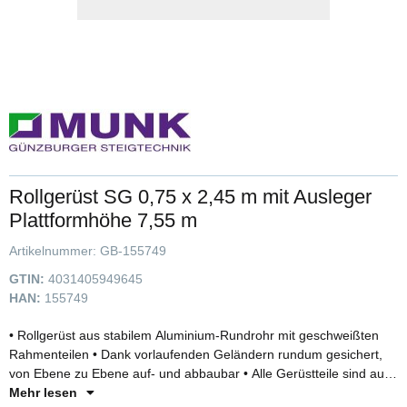
Rollgerüst SG 0,75 x 2,45 m mit Ausleger
Plattformhöhe 7,55 m
Artikelnummer:
GB-155749
GTIN:
4031405949645
HAN:
155749
• Rollgerüst aus stabilem Aluminium-Rundrohr mit geschweißten
Rahmenteilen • Dank vorlaufenden Geländern rundum gesichert,
von Ebene zu Ebene auf- und abbaubar • Alle Gerüstteile sind auch
einzeln als Ersatz- oder Erweiterungsteile erhältlich • Stabil und
Mehr lesen