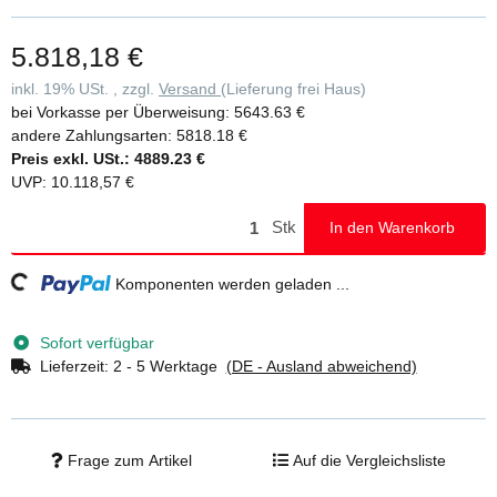
flexibel durch klappbare Ausleger • Ideal auch für den wandseitigen
Aufbau oder das Verfahren in engen Gängen • Vier Lenkrollen Ø
5.818,18 €
200 mm mit zentrischer Lasteinleitung, Feststellern und Spindeln •
Aluminium-Bordbretter und Geländerrahmen mit integrierter
inkl. 19% USt. , zzgl.
Versand
(Lieferung frei Haus)
Knieleiste zur Absturzsicherung • Werkzeugloser Auf- und Abbau
bei Vorkasse per Überweisung:
5643.63 €
dank Steckverbindungen und Schnellverschlüssen • Geringes
andere Zahlungsarten:
5818.18 €
Gewicht der Einzelteile für ein einfaches Handling •
Preis exkl. USt.:
4889.23 €
Unterschiedliche Plattformlängen erhältlich (1,80 / 2,45 / 3,0 m) •
UVP
:
10.118,57 €
Arbeitshöhen bis 12,35 m • GS-geprüft nach DIN EN 1004 •
Lastklasse/Gerüstgruppe 3: 2,0 kN/m²
Stk
In den Warenkorb
ading...
Komponenten werden geladen ...
Sofort verfügbar
Lieferzeit:
2 - 5 Werktage
(DE - Ausland abweichend)
Frage zum Artikel
Auf die Vergleichsliste