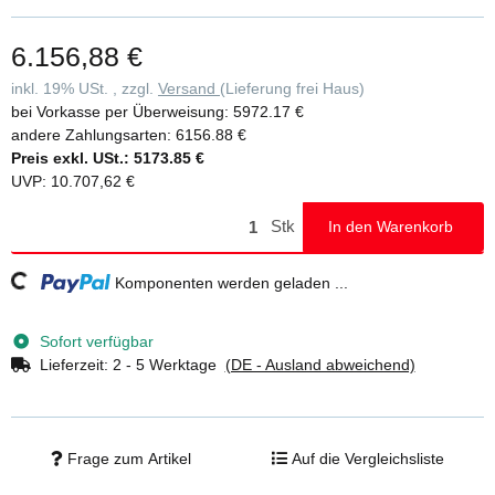
Lenkrollen Ø 200 mm mit zentrischer Lasteinleitung, Feststellern
und Spindeln • Aluminium-Bordbretter und Geländerrahmen mit
6.156,88 €
integrierter Knieleiste zur Absturzsicherung • Werkzeugloser Auf-
und Abbau dank Steckverbindungen und Schnellverschlüssen •
inkl. 19% USt. , zzgl.
Versand
(Lieferung frei Haus)
Geringes Gewicht der Einzelteile für ein einfaches Handling •
bei Vorkasse per Überweisung:
5972.17 €
Unterschiedliche Plattformlängen erhältlich (1,80 / 2,45 / 3,0 m) •
andere Zahlungsarten:
6156.88 €
Arbeitshöhen bis 12,54 m • GS-geprüft nach DIN EN 1004 •
Preis exkl. USt.:
5173.85 €
Lastklasse/Gerüstgruppe 3: 2,0 kN/m²
UVP
:
10.707,62 €
Stk
In den Warenkorb
Loading...
Komponenten werden geladen ...
Sofort verfügbar
Lieferzeit:
2 - 5 Werktage
(DE - Ausland abweichend)
Frage zum Artikel
Auf die Vergleichsliste