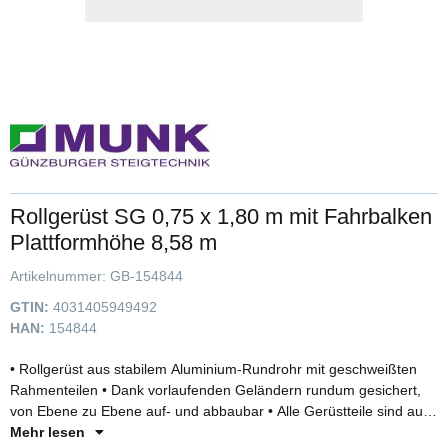
Rollgerüst SG 0,75 x 1,80 m mit Fahrbalken
Plattformhöhe 8,58 m
Artikelnummer:
GB-154844
GTIN:
4031405949492
HAN:
154844
• Rollgerüst aus stabilem Aluminium-Rundrohr mit geschweißten
Rahmenteilen • Dank vorlaufenden Geländern rundum gesichert,
von Ebene zu Ebene auf- und abbaubar • Alle Gerüstteile sind auch
einzeln als Ersatz- oder Erweiterungsteile erhältlich • Vier
Mehr lesen