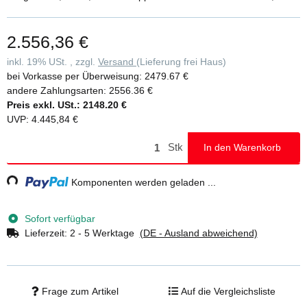
2.556,36 €
inkl. 19% USt. , zzgl.
Versand
(Lieferung frei Haus)
bei Vorkasse per Überweisung:
2479.67 €
andere Zahlungsarten:
2556.36 €
Preis exkl. USt.:
2148.20 €
UVP
:
4.445,84 €
Stk
In den Warenkorb
g...
Komponenten werden geladen ...
Sofort verfügbar
Lieferzeit:
2 - 5 Werktage
(DE - Ausland abweichend)
Frage zum Artikel
Auf die Vergleichsliste