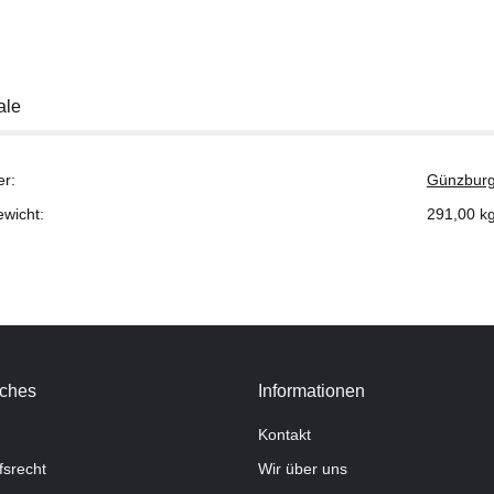
ale
er:
Günzburg
ewicht:
291,00
k
iches
Informationen
Kontakt
fsrecht
Wir über uns