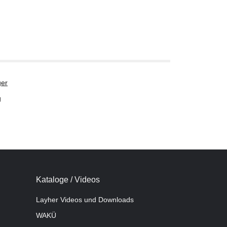
er
g
Kataloge / Videos
Layher Videos und Downloads
WAKÜ