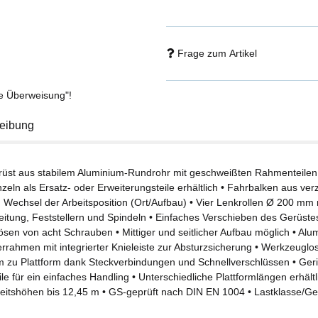
oberhalb der ersten Plattform entf
Frage zum Artikel
se Überweisung"!
eibung
erüst aus stabilem Aluminium-Rundrohr mit geschweißten Rahmenteilen •
zeln als Ersatz- oder Erweiterungsteile erhältlich • Fahrbalken aus ve
n Wechsel der Arbeitsposition (Ort/Aufbau) • Vier Lenkrollen Ø 200 mm 
leitung, Feststellern und Spindeln • Einfaches Verschieben des Gerüst
ösen von acht Schrauben • Mittiger und seitlicher Aufbau möglich • Al
rrahmen mit integrierter Knieleiste zur Absturzsicherung • Werkzeuglo
rm zu Plattform dank Steckverbindungen und Schnellverschlüssen • Ger
ile für ein einfaches Handling • Unterschiedliche Plattformlängen erhältli
beitshöhen bis 12,45 m • GS-geprüft nach DIN EN 1004 • Lastklasse/Ge