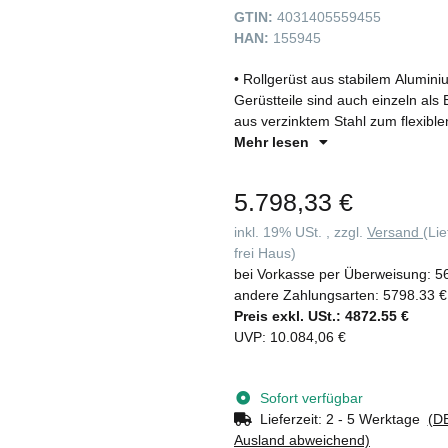
GTIN:
4031405559455
HAN:
155945
• Rollgerüst aus stabilem Alumin
Gerüstteile sind auch einzeln als 
aus verzinktem Stahl zum flexible
Lenkrollen Ø 200 mm mit zentrisch
Mehr lesen
Einfaches Verschieben des Gerüs
Schrauben • Mittiger und seitlich
5.798,33 €
Geländerrahmen mit integrierter 
und Abbau von Plattform zu Plat
inkl. 19% USt. , zzgl.
Versand
(Li
Schnellverschlüssen • Geringes Ge
frei Haus)
Unterschiedliche Plattformlängen e
bei Vorkasse per Überweisung:
5
12,45 m • GS-geprüft nach DIN E
andere Zahlungsarten:
5798.33 €
die Anforderungen der DIN EN 10
Preis exkl. USt.:
4872.55 €
umgerüstet werden • Möglichkeit
UVP
:
10.084,06 €
Montagesicherungsgeländer (Beste
Umbau erforderlich • Möglichkeit
Sicherheits-Geländer Rollgerüst 
Sofort verfügbar
Plattformebene). Geländerrahmen 
Lieferzeit:
2 - 5 Werktage
(DE
Geländerrahmen SG Stirnseite in 
Ausland abweichend)