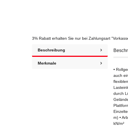
3% Rabatt
erhalten Sie nur bei Zahlungsart "Vorkas
Beschreibung
Beschr
Merkmale
• Rollg
auch ein
flexible
Lastein
durch L
Gelände
Plattfo
Einzelte
m) • Ar
kN/m²