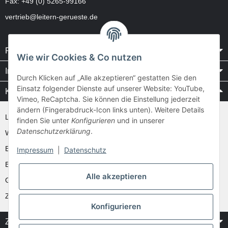
Fax: +49 (0) 5265-99166
vertrieb@leitern-gerueste.de
Rechtliches
Wie wir Cookies & Co nutzen
Informationen
Durch Klicken auf „Alle akzeptieren“ gestatten Sie den
Einsatz folgender Dienste auf unserer Website: YouTube,
Kataloge / Videos
Vimeo, ReCaptcha. Sie können die Einstellung jederzeit
ändern (Fingerabdruck-Icon links unten). Weitere Details
Layher Videos und Downloads
finden Sie unter
Konfigurieren
und in unserer
Datenschutzerklärung
.
WAKÜ
Ernst
Impressum
|
Datenschutz
Euroline
Alle akzeptieren
Günzburger
Zarges
Konfigurieren
Zahlung & Versand