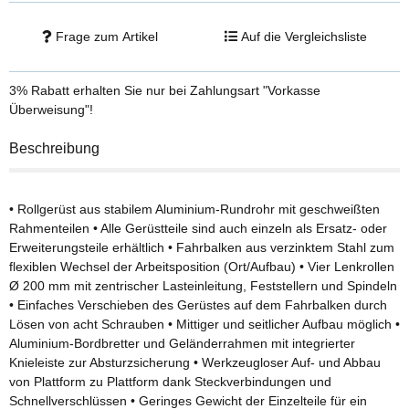
passenden Breite ersetzen. Diagonalstreben oberhalb der ersten
Plattform entfallen
Frage zum Artikel
Auf die Vergleichsliste
3% Rabatt
erhalten Sie nur bei Zahlungsart "Vorkasse
Überweisung"!
Beschreibung
• Rollgerüst aus stabilem Aluminium-Rundrohr mit geschweißten
Rahmenteilen • Alle Gerüstteile sind auch einzeln als Ersatz- oder
Erweiterungsteile erhältlich • Fahrbalken aus verzinktem Stahl zum
flexiblen Wechsel der Arbeitsposition (Ort/Aufbau) • Vier Lenkrollen
Ø 200 mm mit zentrischer Lasteinleitung, Feststellern und Spindeln
• Einfaches Verschieben des Gerüstes auf dem Fahrbalken durch
Lösen von acht Schrauben • Mittiger und seitlicher Aufbau möglich •
Aluminium-Bordbretter und Geländerrahmen mit integrierter
Knieleiste zur Absturzsicherung • Werkzeugloser Auf- und Abbau
von Plattform zu Plattform dank Steckverbindungen und
Schnellverschlüssen • Geringes Gewicht der Einzelteile für ein