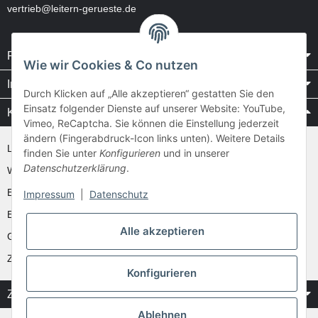
vertrieb@leitern-gerueste.de
Rechtliches
Wie wir Cookies & Co nutzen
Informationen
Durch Klicken auf „Alle akzeptieren“ gestatten Sie den
Einsatz folgender Dienste auf unserer Website: YouTube,
Kataloge / Videos
Vimeo, ReCaptcha. Sie können die Einstellung jederzeit
ändern (Fingerabdruck-Icon links unten). Weitere Details
Layher Videos und Downloads
finden Sie unter
Konfigurieren
und in unserer
Datenschutzerklärung
.
WAKÜ
Ernst
Impressum
|
Datenschutz
Euroline
Alle akzeptieren
Günzburger
Zarges
Konfigurieren
Zahlung & Versand
Ablehnen