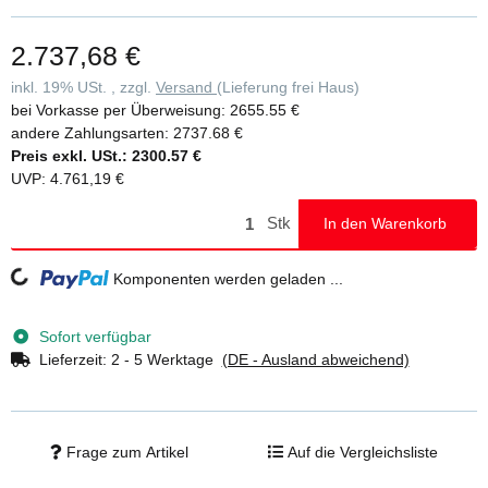
Lasteinleitung, Feststellern und Spindeln • Aluminium-Bordbretter
und Geländerrahmen mit integrierter Knieleiste zur
2.737,68 €
Absturzsicherung • Werkzeugloser Auf- und Abbau dank
Steckverbindungen und Schnellverschlüssen • Geringes Gewicht
inkl. 19% USt. , zzgl.
Versand
(Lieferung frei Haus)
der Einzelteile für ein einfaches Handling • Unterschiedliche
bei Vorkasse per Überweisung:
2655.55 €
Plattformlängen erhältlich (1,80 / 2,45 / 3,0 m) • Arbeitshöhen bis
andere Zahlungsarten:
2737.68 €
12,4 m • GS-geprüft nach DIN EN 1004 • Lastklasse/Gerüstgruppe
Preis exkl. USt.:
2300.57 €
3: 2,0 kN/m²
UVP
:
4.761,19 €
Stk
In den Warenkorb
Loading...
Komponenten werden geladen ...
Sofort verfügbar
Lieferzeit:
2 - 5 Werktage
(DE - Ausland abweichend)
Frage zum Artikel
Auf die Vergleichsliste