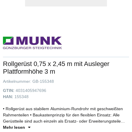
Rollgerüst 0,75 x 2,45 m mit Ausleger
Plattformhöhe 3 m
Artikelnummer:
GB-155348
GTIN:
4031405947696
HAN:
155348
• Rollgerüst aus stabilem Aluminium-Rundrohr mit geschweißten
Rahmenteilen • Baukastenprinzip für den flexiblen Einsatz: Alle
Gerüstteile sind auch einzeln als Ersatz- oder Erweiterungsteile
bestellbar • Vier Lenkrollen Ø 200 mm mit zentrischer
Mehr lesen