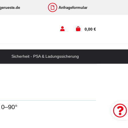
-gerueste.de
Anfrageformular
0,00 €
Sicherheit - PSA & Ladungssicherung
 0–90°