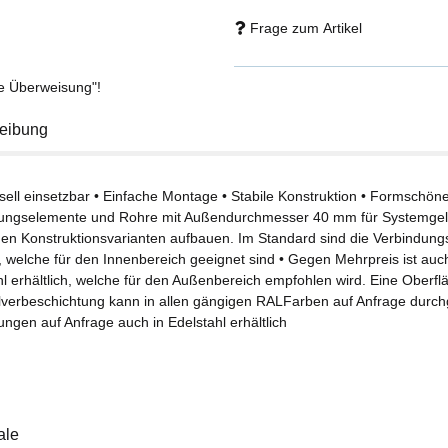
Frage zum Artikel
se Überweisung"!
eibung
rsell einsetzbar • Einfache Montage • Stabile Konstruktion • Formschön
ungselemente und Rohre mit Außendurchmesser 40 mm für Systemgelä
hen Konstruktionsvarianten aufbauen. Im Standard sind die Verbindung
t, welche für den Innenbereich geeignet sind • Gegen Mehrpreis ist auc
hl erhältlich, welche für den Außenbereich empfohlen wird. Eine Ober
ulverbeschichtung kann in allen gängigen RALFarben auf Anfrage durchg
ungen auf Anfrage auch in Edelstahl erhältlich
ale