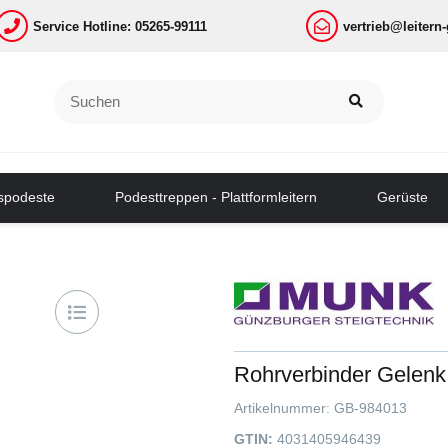
Service Hotline: 05265-99111
vertrieb@leitern
tspodeste
Podesttreppen - Plattformleitern
Gerüste
Rohrverbinder Gelenk
Artikelnummer:
GB-984013
GTIN:
4031405946439