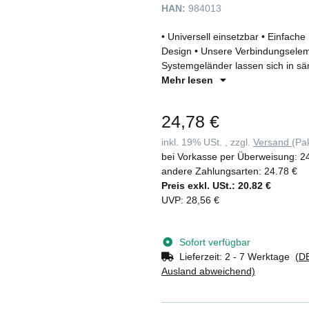
HAN:
984013
• Universell einsetzbar • Einfach
Design • Unsere Verbindungsele
Systemgeländer lassen sich in sä
Standard sind die Verbindungsele
Mehr lesen
Innenbereich geeignet sind • Geg
erhältlich, welche für den Außen
24,78 €
wie z. B. Pulverbeschichtung kan
durchgeführt werden. • Alle Verbi
inkl. 19% USt. , zzgl.
Versand
(Pa
bei Vorkasse per Überweisung:
2
andere Zahlungsarten:
24.78 €
Preis exkl. USt.:
20.82 €
UVP
:
28,56 €
Sofort verfügbar
Lieferzeit:
2 - 7 Werktage
(DE
Ausland abweichend)