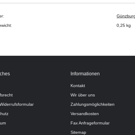
er:
Günzburg
ewicht:
0,25
kg
iches
Informationen
Kontakt
fsrecht
Wir über uns
Widerrufsformular
Zahlungsmöglichkeiten
hutz
Versandkosten
sum
Fax Anfrageformular
Sitemap