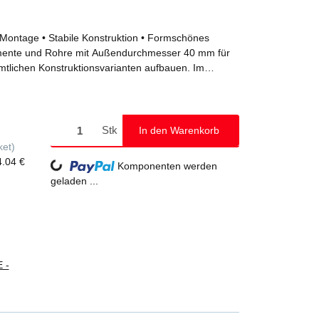
e Montage • Stabile Konstruktion • Formschönes
mente und Rohre mit Außendurchmesser 40 mm für
mtlichen Konstruktionsvarianten aufbauen. Im
mente aus Stahl verzinkt, welche für den
en Mehrpreis ist auch eine Ausführung in Edelstahl
bereich empfohlen wird. Eine Oberflächenbehandlung
n in allen gängigen RALFarben auf Anfrage
Stk
In den Warenkorb
ndungen auf Anfrage auch in Edelstahl erhältlich
ket)
4.04 €
Komponenten werden
Loading...
geladen ...
 -