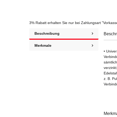
3% Rabatt
erhalten Sie nur bei Zahlungsart "Vorkas
Beschreibung
Beschr
Merkmale
• Unive
Verbind
sämtlic
verzink
Edelsta
z. B. P
Verbind
Merkm