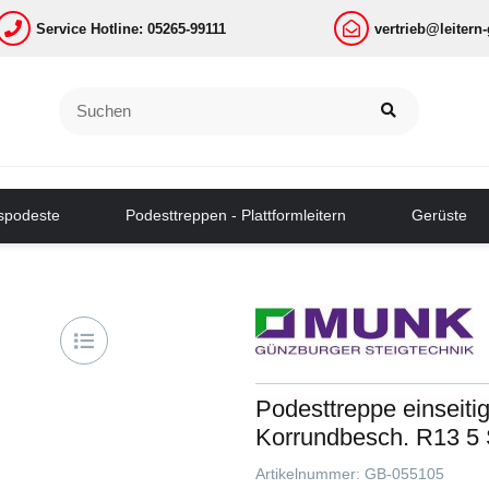
Service Hotline: 05265-99111
vertrieb@leitern
tspodeste
Podesttreppen - Plattformleitern
Gerüste
Podesttreppe einseiti
Korrundbesch. R13 5 
Artikelnummer:
GB-055105