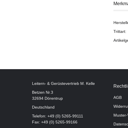
Merkm
Herstell
Trittart:
Artikelg
Leitern- & Gerüstevertrieb M. Kelle
Rechtl
Betzen Nr.3
AGB
32694 Dörentrup
Widerru
Deutschland
Muster-
Telefon:
+49 (0) 5265-99111
Fax: +49 (0) 5265-99166
Datensc