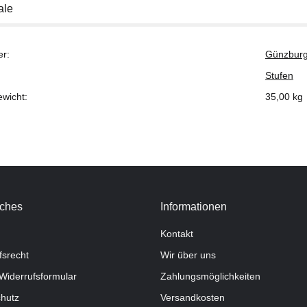
ale
er:
Günzburg
Stufen
ewicht:
35,00
kg
iches
Informationen
Kontakt
fsrecht
Wir über uns
Widerrufsformular
Zahlungsmöglichkeiten
hutz
Versandkosten