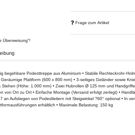
Frage zum Artikel
se Überweisung"!
eibung
itig begehbare Podesttreppe aus Aluminium • Stabile Rechteckrohr-Hol
• Geräumige Plattform (600 x 800 mm) • 3-seitiges Geländer sowie Knie
s Stehen (Höhe: 1.000 mm) • Zwei Hubrollen Ø 125 mm und Handgriffe f
en von Ort zu Ort • Einfache Montage (Versand erfolgt zerlegt) • Hand
7 an Aufstiegen von Podestleitern mit Steigwinkel ?60° optional • In v
ttformausführungen erhältlich • Maximale Belastung: 150 kg