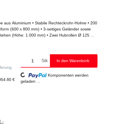
pe aus Aluminium • Stabile Rechteckrohr-Holme • 200
tform (600 x 800 mm) • 3-seitiges Geländer sowie
s Stehen (Höhe: 1.000 mm) • Zwei Hubrollen Ø 125 mm
erfahren von Ort zu Ort • Einfache Montage (Versand
d gemäß DIN EN 131-7 an Aufstiegen von Podestleitern
n verschiedenen Stufen- und Plattformausführungen
150 kg
Stk
In den Warenkorb
eferung
Loading...
Komponenten werden
054.80 €
geladen ...
 -