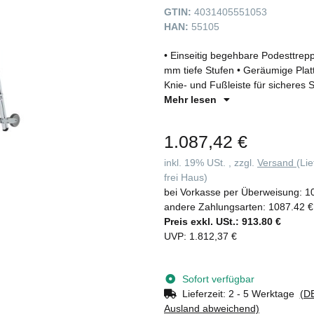
GTIN:
4031405551053
HAN:
55105
• Einseitig begehbare Podesttrep
mm tiefe Stufen • Geräumige Plat
Knie- und Fußleiste für sichere
und Handgriffe für ein leichtes V
Mehr lesen
erfolgt zerlegt) • Handläufe sin
mit Steigwinkel ?60° optional • I
1.087,42 €
erhältlich • Maximale Belastung: 
inkl. 19% USt. , zzgl.
Versand
(Li
frei Haus)
bei Vorkasse per Überweisung:
1
andere Zahlungsarten:
1087.42 €
Preis exkl. USt.:
913.80 €
UVP
:
1.812,37 €
Sofort verfügbar
Lieferzeit:
2 - 5 Werktage
(DE
Ausland abweichend)