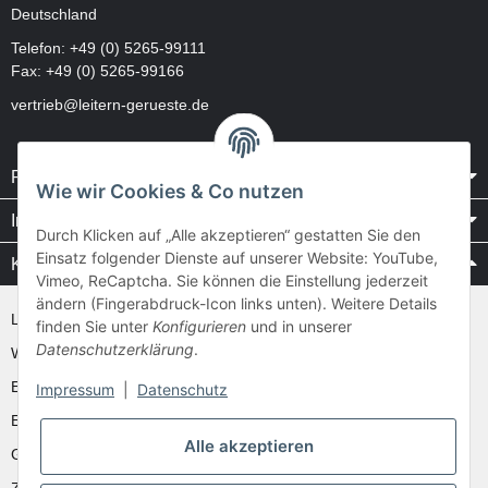
Deutschland
Telefon:
+49 (0) 5265-99111
Fax: +49 (0) 5265-99166
vertrieb@leitern-gerueste.de
Rechtliches
Wie wir Cookies & Co nutzen
Informationen
Durch Klicken auf „Alle akzeptieren“ gestatten Sie den
Einsatz folgender Dienste auf unserer Website: YouTube,
Kataloge / Videos
Vimeo, ReCaptcha. Sie können die Einstellung jederzeit
ändern (Fingerabdruck-Icon links unten). Weitere Details
Layher Videos und Downloads
finden Sie unter
Konfigurieren
und in unserer
Datenschutzerklärung
.
WAKÜ
Ernst
Impressum
|
Datenschutz
Euroline
Alle akzeptieren
Günzburger
Zarges