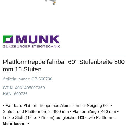
Plattformtreppe fahrbar 60° Stufenbreite 800
mm 16 Stufen
Artikelnummer:
GB-600736
GTIN:
4031405007369
HAN:
600736
• Fahrbare Plattformtreppe aus Aluminium mit Neigung 60° •
Stufen- und Plattformbreite: 800 mm • Plattformlänge: 460 mm •
Letzte Stufe (Tiefe: 225 mm) auf gleicher Höhe wie Plattform
montiert (Gesamttrittfläche: 685 mm) • Stufen- und
Mehr lesen