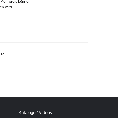
n Mehrpreis können
en wird
er
Kataloge / Videos