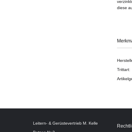
verzink
diese a
Merkm
Herstell
Trittart:
Artikelg
Leitern- & Gerüstevertrieb M. Kelle
Rechtl