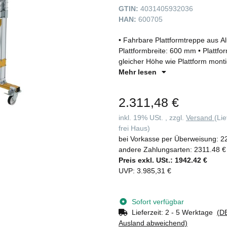
GTIN:
4031405932036
HAN:
600705
• Fahrbare Plattformtreppe aus A
Plattformbreite: 600 mm • Plattfo
gleicher Höhe wie Plattform monti
Plattformausführung standardmäßig
Mehr lesen
anderen Belägen erhältlich • Hand
mm mit verschraubten Verbindun
2.311,48 €
mm) • Zwei Lenkrollen Ø 100 mm 
Querfahrwerk am Stützteil garanti
inkl. 19% USt. , zzgl.
Versand
(Li
integrierten Feststeller (Totalst
frei Haus)
durch Lieferung in vormontierten
bei Vorkasse per Überweisung:
2
Belastung: 1,5 kN/m2, Stufenbela
andere Zahlungsarten:
2311.48 €
Standard sind Verbindungsteile au
Preis exkl. USt.:
1942.42 €
Innenbereich geeignet sind. Gege
UVP
:
3.985,31 €
ausgeführt werden, was für den 
Sofort verfügbar
Lieferzeit:
2 - 5 Werktage
(DE
Ausland abweichend)