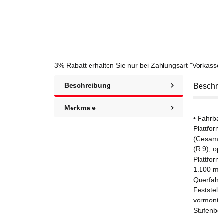
3% Rabatt
erhalten Sie nur bei Zahlungsart "Vorkas
Beschreibung
Beschr
Merkmale
• Fahrb
Plattfo
(Gesamt
(R 9), o
Plattfo
1.100 m
Querfahr
Feststel
vormont
Stufenb