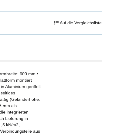
Auf die Vergleichsliste
formbreite: 600 mm •
lattform montiert
n Aluminium geriffelt
-seitiges
mäßig (Geländerhöhe:
25 mm als
ie integrierten
ch Lieferung in
1,5 kN/m2,
Verbindungsteile aus