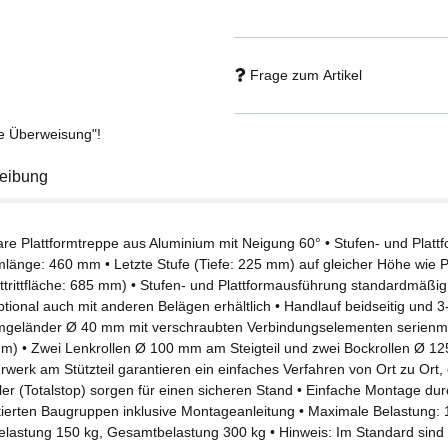
Frage zum Artikel
se Überweisung"!
eibung
are Plattformtreppe aus Aluminium mit Neigung 60° • Stufen- und Platt
rmlänge: 460 mm • Letzte Stufe (Tiefe: 225 mm) auf gleicher Höhe wie P
trittfläche: 685 mm) • Stufen- und Plattformausführung standardmäßig i
ptional auch mit anderen Belägen erhältlich • Handlauf beidseitig und 3
rmgeländer Ø 40 mm mit verschraubten Verbindungselementen serien
m) • Zwei Lenkrollen Ø 100 mm am Steigteil und zwei Bockrollen Ø 1
werk am Stützteil garantieren ein einfaches Verfahren von Ort zu Ort, d
ler (Totalstop) sorgen für einen sicheren Stand • Einfache Montage dur
ierten Baugruppen inklusive Montageanleitung • Maximale Belastung: 
elastung 150 kg, Gesamtbelastung 300 kg • Hinweis: Im Standard sind 