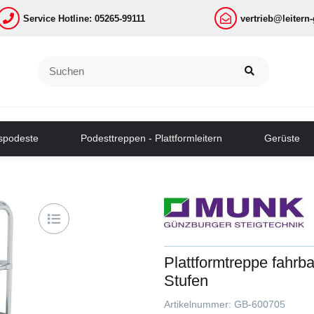
Service Hotline: 05265-99111
vertrieb@leitern
tspodeste
Podesttreppen - Plattformleitern
Gerüste
Plattformtreppe fahrb
Stufen
Artikelnummer:
GB-600705