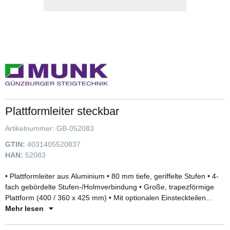
Plattformleiter steckbar
Artikelnummer:
GB-052083
GTIN:
4031405520837
HAN:
52083
• Plattformleiter aus Aluminium • 80 mm tiefe, geriffelte Stufen • 4-
fach gebördelte Stufen-/Holmverbindung • Große, trapezförmige
Plattform (400 / 360 x 425 mm) • Mit optionalen Einsteckteilen
flexibel erweiterbar • Leitergelenk 'safe-cap' • Praktische
Mehr lesen
Ablageschale (350 x 200 mm) • Spreizsicherung mit zwei