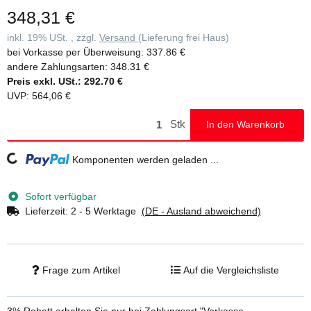
hochfesten Polyestergurten • Zwei Handläufe für sicheren Auf- und
348,31 €
Abstieg (liegen lose bei) • Farbige Beschichtung der Holme für
leichte zuordnung der Paare • Platzsparend bei Transport und
inkl. 19% USt. , zzgl.
Versand
(Lieferung frei Haus)
Lagerung • Optional mit Trittauflagen clip-step, clip-step R13 und
bei Vorkasse per Überweisung:
337.86 €
clip-step relax ausrüstbar • Stufenabstand: 235 mm • Maximale
andere Zahlungsarten:
348.31 €
Belastung: 150 kg
Preis exkl. USt.:
292.70 €
UVP
:
564,06 €
Stk
In den Warenkorb
Loading...
Komponenten werden geladen ...
Sofort verfügbar
Lieferzeit:
2 - 5 Werktage
(DE - Ausland abweichend)
Frage zum Artikel
Auf die Vergleichsliste
3% Rabatt
erhalten Sie nur bei Zahlungsart "Vorkasse