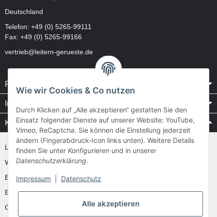
Deutschland
Telefon:
+49 (0) 5265-99111
Fax: +49 (0) 5265-99166
vertrieb@leitern-gerueste.de
Rechtliches
Wie wir Cookies & Co nutzen
Informationen
Durch Klicken auf „Alle akzeptieren“ gestatten Sie den
Einsatz folgender Dienste auf unserer Website: YouTube,
Kataloge / Videos
Vimeo, ReCaptcha. Sie können die Einstellung jederzeit
ändern (Fingerabdruck-Icon links unten). Weitere Details
Layher Videos und Downloads
finden Sie unter
Konfigurieren
und in unserer
Datenschutzerklärung
.
WAKÜ
Ernst
Impressum
|
Datenschutz
Euroline
Alle akzeptieren
Günzburger