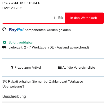
Preis exkl. USt.:
15.04 €
UVP
:
20,23 €
Stk
In den Warenkorb
ing...
Komponenten werden geladen ...
Sofort verfügbar
Lieferzeit:
2 - 7 Werktage
(DE - Ausland abweichend)
Frage zum Artikel
Auf die Vergleichsliste
3% Rabatt
erhalten Sie nur bei Zahlungsart "Vorkasse
Überweisung"!
Beschreibung