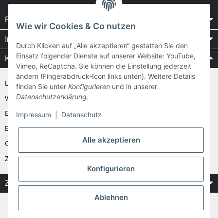
Rechtliches
Wie wir Cookies & Co nutzen
Informationen
Durch Klicken auf „Alle akzeptieren“ gestatten Sie den
Einsatz folgender Dienste auf unserer Website: YouTube,
Kataloge / Videos
Vimeo, ReCaptcha. Sie können die Einstellung jederzeit
ändern (Fingerabdruck-Icon links unten). Weitere Details
Layher Videos und Downloads
finden Sie unter
Konfigurieren
und in unserer
Datenschutzerklärung
.
WAKÜ
Ernst
Impressum
|
Datenschutz
Euroline
Alle akzeptieren
Günzburger
Zarges
Konfigurieren
Zahlung & Versand
Ablehnen
* Alle Preise inkl. gesetzlicher USt.
** gilt für Vorkasse Banküberweisung und Lastschrifteinzug, zzgl.
Versand