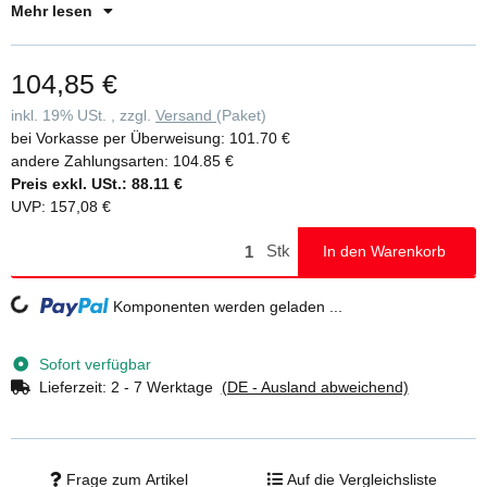
der Leiter • Durch das bequeme Abstützen an der nächsten Stufe
Mehr lesen
wird die Arbeit erleichtert und die Sicherheit erhöht, denn die
weichen Stufenpolster geben einen angenehmen und sicheren Halt
104,85 €
• die-relax-stufenpolsterung-ist-als-variante-von-vielen-stufen-
leitern-erhaltlich-achten-sie-auf-den-zusatz-clip-step-relax-hinter-
inkl. 19% USt. , zzgl.
Versand
(Paket)
dem-produktnamen
bei Vorkasse per Überweisung:
101.70 €
andere Zahlungsarten:
104.85 €
Preis exkl. USt.:
88.11 €
UVP
:
157,08 €
Stk
In den Warenkorb
Komponenten werden geladen ...
Loading...
Sofort verfügbar
Lieferzeit:
2 - 7 Werktage
(DE - Ausland abweichend)
Frage zum Artikel
Auf die Vergleichsliste