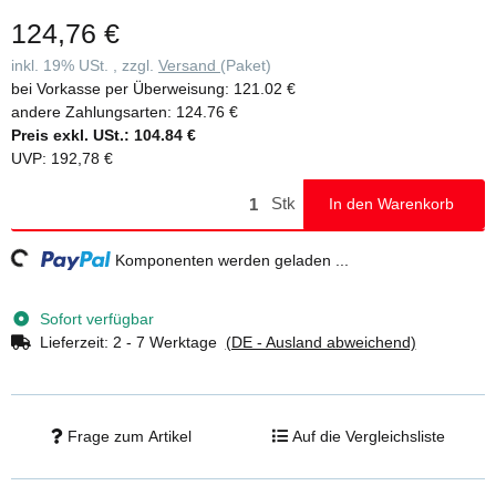
124,76 €
inkl. 19% USt. , zzgl.
Versand
(Paket)
bei Vorkasse per Überweisung:
121.02 €
andere Zahlungsarten:
124.76 €
Preis exkl. USt.:
104.84 €
UVP
:
192,78 €
Stk
In den Warenkorb
ding...
Komponenten werden geladen ...
Sofort verfügbar
Lieferzeit:
2 - 7 Werktage
(DE - Ausland abweichend)
Frage zum Artikel
Auf die Vergleichsliste