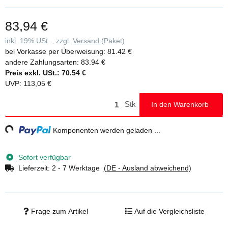
wird vollflächig und passgenau auf die Stufe aufgeclippt und kann
rückstandsfrei, ohne Beschädigung der Leiter wieder entfernt
83,94 €
werden • Die clip-step Trittauflage wird bei beidseitig begehbaren
Stufenleitern bis zur laut DIN EN 131 maximal begehbaren Stufe
inkl. 19% USt. , zzgl.
Versand
(Paket)
aufgebracht und funktioniert so als optische Kontrolle für den
bei Vorkasse per Überweisung:
81.42 €
korrekten Gebrauch der Leiter • Als Zubehör einzeln für 11,00 Euro
andere Zahlungsarten:
83.94 €
ohne MwSt./Stück (unverbindliche Preisempfehlung) für Ihre
Preis exkl. USt.:
70.54 €
Stufenleiter erhältlich
UVP
:
113,05 €
Stk
In den Warenkorb
g...
Komponenten werden geladen ...
Sofort verfügbar
Lieferzeit:
2 - 7 Werktage
(DE - Ausland abweichend)
Frage zum Artikel
Auf die Vergleichsliste