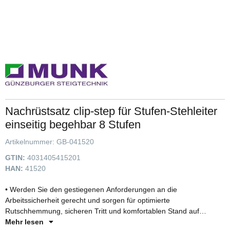
Nachrüstsatz clip-step für Stufen-Stehleiter
einseitig begehbar 8 Stufen
Artikelnummer:
GB-041520
GTIN:
4031405415201
HAN:
41520
• Werden Sie den gestiegenen Anforderungen an die
Arbeitssicherheit gerecht und sorgen für optimierte
Rutschhemmung, sicheren Tritt und komfortablen Stand auf
unseren Stufenleiter • Die Trittauflage aus geriffeltem Kunststoff
Mehr lesen