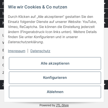
Rechtliches
Wie wir Cookies & Co nutzen
Informationen
Durch Klicken auf „Alle akzeptieren“ gestatten Sie den
Einsatz folgender Dienste auf unserer Website: YouTube,
Kataloge / Videos
Vimeo, ReCaptcha. Sie können die Einstellung jederzeit
ändern (Fingerabdruck-Icon links unten). Weitere Details
Layher Videos und Downloads
finden Sie unter
Konfigurieren
und in unserer
Datenschutzerklärung
.
WAKÜ
Ernst
Impressum
|
Datenschutz
Euroline
Alle akzeptieren
Günzburger
Zarges
Konfigurieren
Zahlung & Versand
Ablehnen
* Alle Preise inkl. gesetzlicher USt.
** gilt für Vorkasse Banküberweisung und Lastschrifteinzug, zzgl.
Versand
Powered by
JTL-Shop