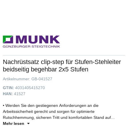
Nachrüstsatz clip-step für Stufen-Stehleiter
beidseitig begehbar 2x5 Stufen
Artikelnummer:
GB-041527
GTIN:
4031405415270
HAN:
41527
• Werden Sie den gestiegenen Anforderungen an die
Arbeitssicherheit gerecht und sorgen für optimierte
Rutschhemmung, sicheren Tritt und komfortablen Stand auf
unseren Stufenleiter • Die Trittauflage aus geriffeltem Kunststoff
Mehr lesen