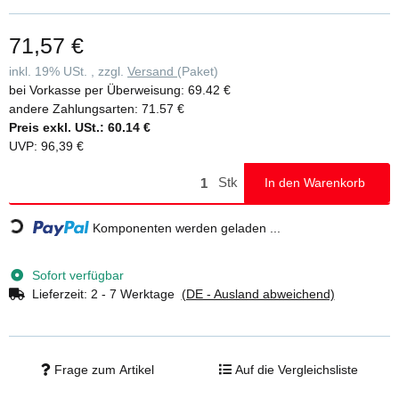
wird vollflächig und passgenau auf die Stufe aufgeclippt und kann
rückstandsfrei, ohne Beschädigung der Leiter wieder entfernt
71,57 €
werden • Die clip-step Trittauflage wird bei beidseitig begehbaren
Stufenleitern bis zur laut DIN EN 131 maximal begehbaren Stufe
inkl. 19% USt. , zzgl.
Versand
(Paket)
aufgebracht und funktioniert so als optische Kontrolle für den
bei Vorkasse per Überweisung:
69.42 €
korrekten Gebrauch der Leiter • Als Zubehör einzeln für 11,00 Euro
andere Zahlungsarten:
71.57 €
ohne MwSt./Stück (unverbindliche Preisempfehlung) für Ihre
Preis exkl. USt.:
60.14 €
Stufenleiter erhältlich
UVP
:
96,39 €
Stk
In den Warenkorb
Loading...
Komponenten werden geladen ...
Sofort verfügbar
Lieferzeit:
2 - 7 Werktage
(DE - Ausland abweichend)
Frage zum Artikel
Auf die Vergleichsliste