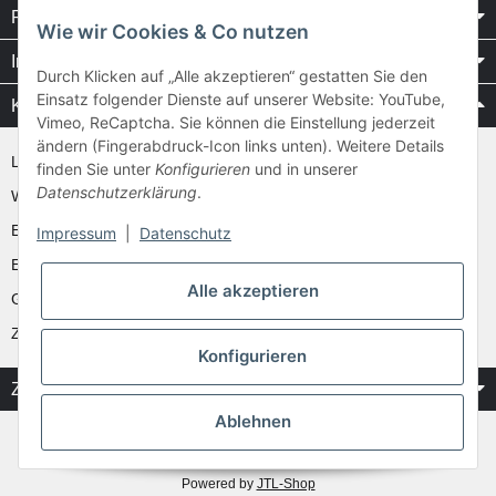
Rechtliches
Wie wir Cookies & Co nutzen
Informationen
Durch Klicken auf „Alle akzeptieren“ gestatten Sie den
Einsatz folgender Dienste auf unserer Website: YouTube,
Kataloge / Videos
Vimeo, ReCaptcha. Sie können die Einstellung jederzeit
ändern (Fingerabdruck-Icon links unten). Weitere Details
Layher Videos und Downloads
finden Sie unter
Konfigurieren
und in unserer
Datenschutzerklärung
.
WAKÜ
Ernst
Impressum
|
Datenschutz
Euroline
Alle akzeptieren
Günzburger
Zarges
Konfigurieren
Zahlung & Versand
Ablehnen
* Alle Preise inkl. gesetzlicher USt.
** gilt für Vorkasse Banküberweisung und Lastschrifteinzug, zzgl.
Versand
Powered by
JTL-Shop