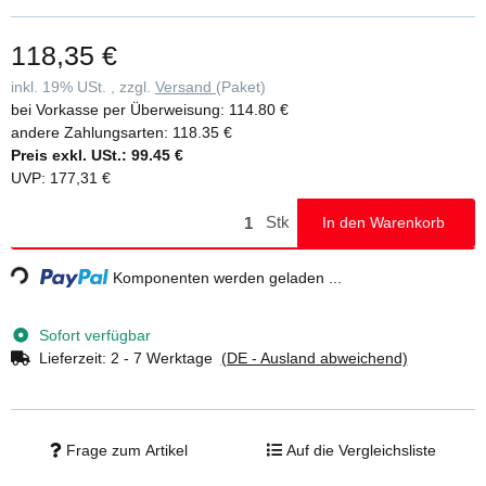
wird vollflächig und passgenau auf die Stufe aufgeclippt und kann
rückstandsfrei, ohne Beschädigung der Leiter wieder entfernt
118,35 €
werden • Die clip-step Trittauflage wird bei beidseitig begehbaren
Stufenleitern bis zur laut DIN EN 131 maximal begehbaren Stufe
inkl. 19% USt. , zzgl.
Versand
(Paket)
aufgebracht und funktioniert so als optische Kontrolle für den
bei Vorkasse per Überweisung:
114.80 €
korrekten Gebrauch der Leiter • Als Zubehör einzeln für 11,00 Euro
andere Zahlungsarten:
118.35 €
ohne MwSt./Stück (unverbindliche Preisempfehlung) für Ihre
Preis exkl. USt.:
99.45 €
Stufenleiter erhältlich
UVP
:
177,31 €
Stk
In den Warenkorb
ng...
Komponenten werden geladen ...
Sofort verfügbar
Lieferzeit:
2 - 7 Werktage
(DE - Ausland abweichend)
Frage zum Artikel
Auf die Vergleichsliste