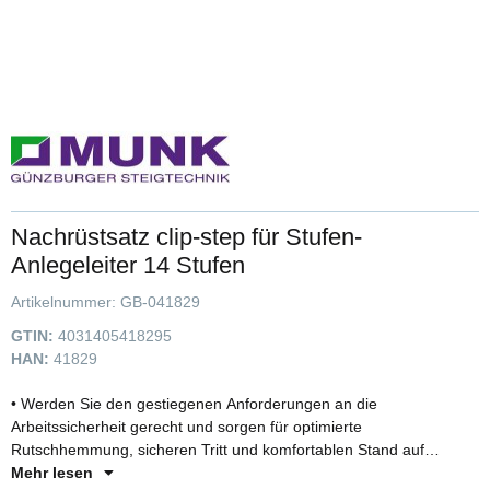
Nachrüstsatz clip-step für Stufen-
Anlegeleiter 14 Stufen
Artikelnummer:
GB-041829
GTIN:
4031405418295
HAN:
41829
• Werden Sie den gestiegenen Anforderungen an die
Arbeitssicherheit gerecht und sorgen für optimierte
Rutschhemmung, sicheren Tritt und komfortablen Stand auf
unseren Stufenleiter • Die Trittauflage aus geriffeltem Kunststoff
Mehr lesen