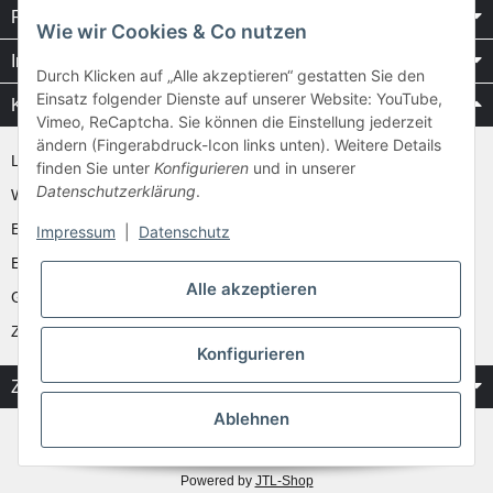
Rechtliches
Wie wir Cookies & Co nutzen
Informationen
Durch Klicken auf „Alle akzeptieren“ gestatten Sie den
Einsatz folgender Dienste auf unserer Website: YouTube,
Kataloge / Videos
Vimeo, ReCaptcha. Sie können die Einstellung jederzeit
ändern (Fingerabdruck-Icon links unten). Weitere Details
Layher Videos und Downloads
finden Sie unter
Konfigurieren
und in unserer
Datenschutzerklärung
.
WAKÜ
Ernst
Impressum
|
Datenschutz
Euroline
Alle akzeptieren
Günzburger
Zarges
Konfigurieren
Zahlung & Versand
Ablehnen
* Alle Preise inkl. gesetzlicher USt.
** gilt für Vorkasse Banküberweisung und Lastschrifteinzug, zzgl.
Versand
Powered by
JTL-Shop