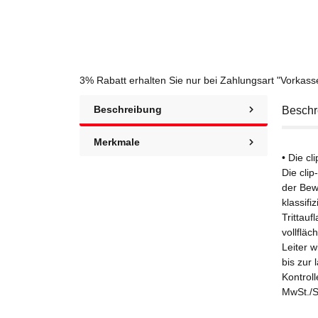
3% Rabatt
erhalten Sie nur bei Zahlungsart "Vorkas
Beschreibung
Beschr
Merkmale
• Die cl
Die clip
der Bew
klassifi
Trittauf
vollflä
Leiter w
bis zur
Kontrol
MwSt./St