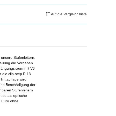
Auf die Vergleichsliste
r unsere Stufenleitern.
streuung die Vorgaben
drängungsraum mit V6
t die clip-step R 13
Trittauflage wird
 ohne Beschädigung der
ehbaren Stufenleitern
t so als optische
00 Euro ohne