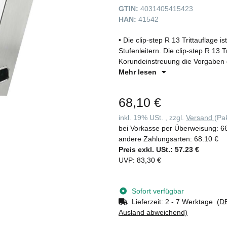
GTIN:
4031405415423
HAN:
41542
• Die clip-step R 13 Trittauflage i
Stufenleitern. Die clip-step R 13 Tr
Korundeinstreuung die Vorgaben 
Bewertungsgruppe für den Verdrän
Mehr lesen
oder ölverschmierten Arbeitsumgeb
zusätzliche Erhöhung der Arbeitssi
68,10 €
vollflächig und passgenau auf die
Beschädigung der Leiter wieder ent
inkl. 19% USt. , zzgl.
Versand
(Pa
beidseitig begehbaren Stufenleit
bei Vorkasse per Überweisung:
6
Stufe aufgebracht und funktioniert
andere Zahlungsarten:
68.10 €
Gebrauch der Leiter • Als Zubehö
Preis exkl. USt.:
57.23 €
(unverbindliche Preisempfehlung) f
UVP
:
83,30 €
Sofort verfügbar
Lieferzeit:
2 - 7 Werktage
(DE
Ausland abweichend)