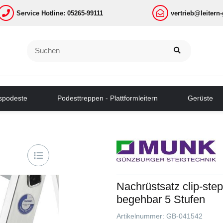
Service Hotline: 05265-99111
vertrieb@leitern
tspodeste
Podesttreppen - Plattformleitern
Gerüste
Nachrüstsatz clip-step
begehbar 5 Stufen
Artikelnummer:
GB-041542