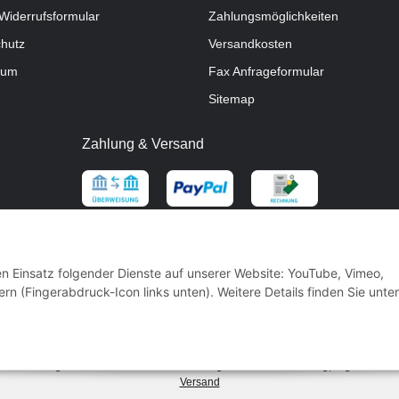
Widerrufsformular
Zahlungsmöglichkeiten
hutz
Versandkosten
sum
Fax Anfrageformular
Sitemap
Zahlung & Versand
den Einsatz folgender Dienste auf unserer Website: YouTube, Vimeo,
rn (Fingerabdruck-Icon links unten). Weitere Details finden Sie unter
* Alle Preise inkl. gesetzlicher USt.
** gilt für Vorkasse Banküberweisung und Lastschrifteinzug, zzgl.
Versand