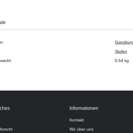
ale
er:
Günzburg
Stufen
ewicht:
0,54
kg
iches
Informationen
Kontakt
fsrecht
Wir über uns