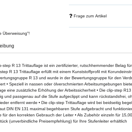
Frage zum Artikel
se Überweisung"!
eibung
ip-step R 13 Trittauflage ist ein zertifizierter, rutschhemmender Belag fü
-step R 13 Trittauflage erfüllt mit einem Kunststoffprofil mit Korundein
ertungsgruppe R 13 und wurde in der Bewertungsgruppe für den Ver
ziert • Speziell in nassen oder ölverschmierten Arbeitsumgebungen biete
lage eine zusätzliche Erhöhung der Arbeitssicherheit • Die clip-step R13 
chig und passgenau auf die Stufe aufgeclippt und kann rückstandsfrei,
ieder entfernt werde • Die clip-step Trittauflage wird bei beidseitig beg
 laut DIN EN 131 maximal begehbaren Stufe aufgebracht und funktionier
le für den korrekten Gebrauch der Leiter • Als Zubehör einzeln für 15,
ück (unverbindliche Preisempfehlung) für Ihre Stufenleiter erhältlich