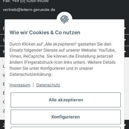
Fax: +49 (0) 5265-99166
vertrieb@leitern-gerueste.de
Rechtliches
Wie wir Cookies & Co nutzen
Informationen
Durch Klicken auf „Alle akzeptieren“ gestatten Sie den
Einsatz folgender Dienste auf unserer Website: YouTube,
Kataloge / Videos
Vimeo, ReCaptcha. Sie können die Einstellung jederzeit
ändern (Fingerabdruck-Icon links unten). Weitere Details
Layher Videos und Downloads
finden Sie unter
Konfigurieren
und in unserer
Datenschutzerklärung
.
WAKÜ
Ernst
Impressum
|
Datenschutz
Euroline
Alle akzeptieren
Günzburger
Zarges
Konfigurieren
Zahlung & Versand