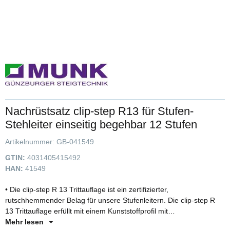
Nachrüstsatz clip-step R13 für Stufen-
Stehleiter einseitig begehbar 12 Stufen
Artikelnummer:
GB-041549
GTIN:
4031405415492
HAN:
41549
• Die clip-step R 13 Trittauflage ist ein zertifizierter,
rutschhemmender Belag für unsere Stufenleitern. Die clip-step R
13 Trittauflage erfüllt mit einem Kunststoffprofil mit
Korundeinstreuung die Vorgaben der Bewertungsgruppe R 13 und
Mehr lesen