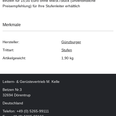
einzeln für 15,00 Euro ohne MwSt./Stück (unverbindliche
Preisempfehlung) für Ihre Stufenleiter erhältlich
Merkmale
Hersteller:
Günzburger
Trittart:
Stufen
Artikelgewicht:
1,90
kg
Leitern- & Gerüstevertrieb M. Kelle
Betzen Nr.3
32694 Dörentrup
Deutschland
Telefon:
+49 (0) 5265-99111