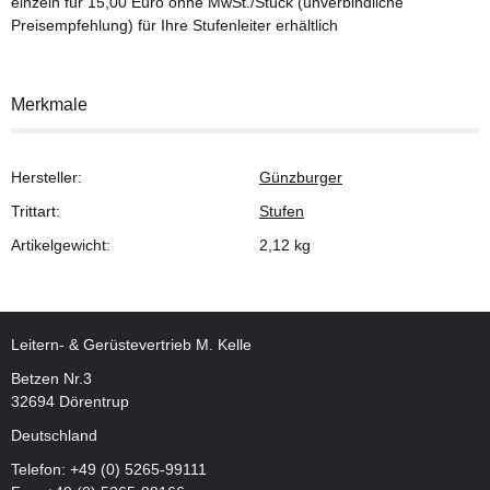
einzeln für 15,00 Euro ohne MwSt./Stück (unverbindliche
Preisempfehlung) für Ihre Stufenleiter erhältlich
Merkmale
Hersteller:
Günzburger
Trittart:
Stufen
Artikelgewicht:
2,12
kg
Leitern- & Gerüstevertrieb M. Kelle
Betzen Nr.3
32694 Dörentrup
Deutschland
Telefon:
+49 (0) 5265-99111