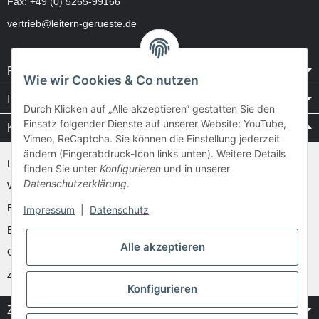
Fax: +49 (0) 5265-99166
vertrieb@leitern-gerueste.de
Rechtliches
Wie wir Cookies & Co nutzen
Informationen
Durch Klicken auf „Alle akzeptieren“ gestatten Sie den
Einsatz folgender Dienste auf unserer Website: YouTube,
Kataloge / Videos
Vimeo, ReCaptcha. Sie können die Einstellung jederzeit
ändern (Fingerabdruck-Icon links unten). Weitere Details
Layher Videos und Downloads
finden Sie unter
Konfigurieren
und in unserer
Datenschutzerklärung
.
WAKÜ
Ernst
Impressum
|
Datenschutz
Euroline
Alle akzeptieren
Günzburger
Zarges
Konfigurieren
Zahlung & Versand