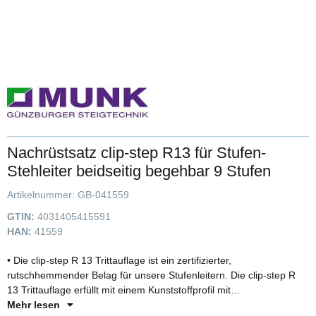
Nachrüstsatz clip-step R13 für Stufen-
Stehleiter beidseitig begehbar 9 Stufen
Artikelnummer:
GB-041559
GTIN:
4031405415591
HAN:
41559
• Die clip-step R 13 Trittauflage ist ein zertifizierter,
rutschhemmender Belag für unsere Stufenleitern. Die clip-step R
13 Trittauflage erfüllt mit einem Kunststoffprofil mit
Korundeinstreuung die Vorgaben der Bewertungsgruppe R 13 und
Mehr lesen