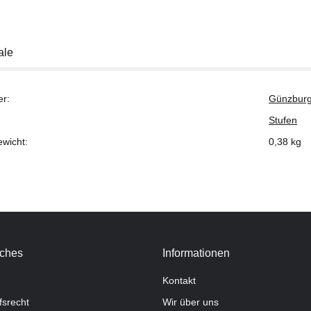
ale
er:
Günzburg
Stufen
ewicht:
0,38
kg
iches
Informationen
Kontakt
fsrecht
Wir über uns