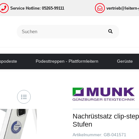
Service Hotline: 05265-99111
vertrieb@leitern
tspodeste
Podesttreppen - Plattformleitern
Gerüste
Nachrüstsatz clip-step
Stufen
Artikelnummer:
GB-041571