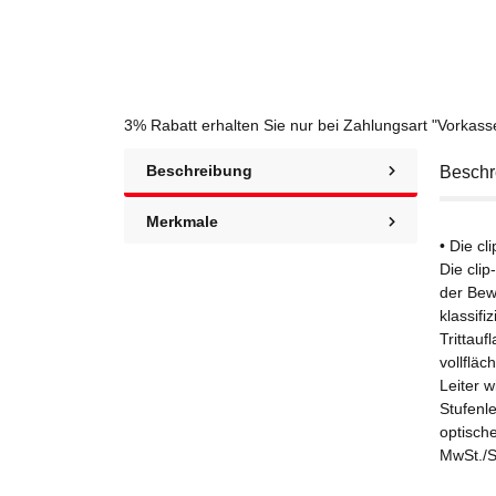
3% Rabatt
erhalten Sie nur bei Zahlungsart "Vorkas
Beschreibung
Beschr
Merkmale
• Die cl
Die clip
der Bew
klassifi
Trittauf
vollflä
Leiter w
Stufenl
optisch
MwSt./St