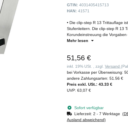
GTIN:
4031405415713
HAN:
41571
• Die clip-step R 13 Trittauflage i
Stufenleitern. Die clip-step R 13 Tr
Korundeinstreuung die Vorgaben 
Bewertungsgruppe für den Verdrän
Mehr lesen
oder ölverschmierten Arbeitsumgeb
zusätzliche Erhöhung der Arbeitssi
51,56 €
vollflächig und passgenau auf die
Beschädigung der Leiter wieder ent
inkl. 19% USt. , zzgl.
Versand
(Pa
beidseitig begehbaren Stufenleit
bei Vorkasse per Überweisung:
5
Stufe aufgebracht und funktioniert
andere Zahlungsarten:
51.56 €
Gebrauch der Leiter • Als Zubehö
Preis exkl. USt.:
43.33 €
(unverbindliche Preisempfehlung) f
UVP
:
63,07 €
Sofort verfügbar
Lieferzeit:
2 - 7 Werktage
(DE
Ausland abweichend)