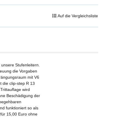
Auf die Vergleichsliste
r unsere Stufenleitern.
streuung die Vorgaben
drängungsraum mit V6
t die clip-step R 13
Trittauflage wird
 ohne Beschädigung der
g begehbaren
d funktioniert so als
n für 15,00 Euro ohne