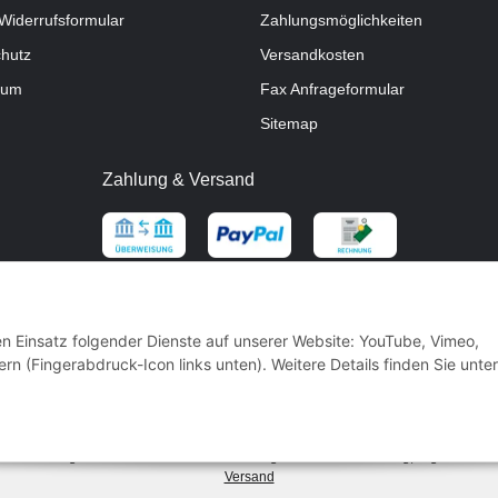
Widerrufsformular
Zahlungsmöglichkeiten
hutz
Versandkosten
sum
Fax Anfrageformular
Sitemap
Zahlung & Versand
den Einsatz folgender Dienste auf unserer Website: YouTube, Vimeo,
rn (Fingerabdruck-Icon links unten). Weitere Details finden Sie unter
* Alle Preise inkl. gesetzlicher USt.
** gilt für Vorkasse Banküberweisung und Lastschrifteinzug, zzgl.
Versand