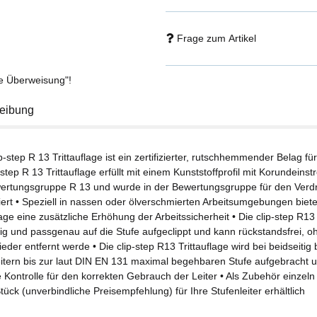
Frage zum Artikel
se Überweisung"!
eibung
ip-step R 13 Trittauflage ist ein zertifizierter, rutschhemmender Belag fü
-step R 13 Trittauflage erfüllt mit einem Kunststoffprofil mit Korundein
ertungsgruppe R 13 und wurde in der Bewertungsgruppe für den Ver
ziert • Speziell in nassen oder ölverschmierten Arbeitsumgebungen biete
lage eine zusätzliche Erhöhung der Arbeitssicherheit • Die clip-step R13 
chig und passgenau auf die Stufe aufgeclippt und kann rückstandsfrei,
ieder entfernt werde • Die clip-step R13 Trittauflage wird bei beidseiti
eitern bis zur laut DIN EN 131 maximal begehbaren Stufe aufgebracht un
e Kontrolle für den korrekten Gebrauch der Leiter • Als Zubehör einzel
ück (unverbindliche Preisempfehlung) für Ihre Stufenleiter erhältlich