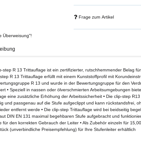
Frage zum Artikel
se Überweisung"!
eibung
ip-step R 13 Trittauflage ist ein zertifizierter, rutschhemmender Belag fü
-step R 13 Trittauflage erfüllt mit einem Kunststoffprofil mit Korundein
ertungsgruppe R 13 und wurde in der Bewertungsgruppe für den Ver
ziert • Speziell in nassen oder ölverschmierten Arbeitsumgebungen biete
lage eine zusätzliche Erhöhung der Arbeitssicherheit • Die clip-step R13 
chig und passgenau auf die Stufe aufgeclippt und kann rückstandsfrei,
ieder entfernt werde • Die clip-step Trittauflage wird bei beidseitig beg
 laut DIN EN 131 maximal begehbaren Stufe aufgebracht und funktionier
le für den korrekten Gebrauch der Leiter • Als Zubehör einzeln für 15,
ück (unverbindliche Preisempfehlung) für Ihre Stufenleiter erhältlich