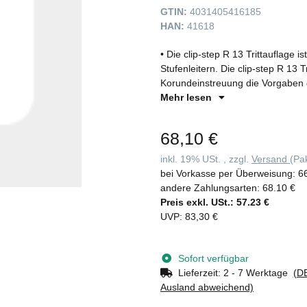
GTIN:
4031405416185
HAN:
41618
• Die clip-step R 13 Trittauflage i
Stufenleitern. Die clip-step R 13 Tr
Korundeinstreuung die Vorgaben 
Bewertungsgruppe für den Verdrän
Mehr lesen
oder ölverschmierten Arbeitsumgeb
zusätzliche Erhöhung der Arbeitssi
68,10 €
vollflächig und passgenau auf die
Beschädigung der Leiter wieder ent
inkl. 19% USt. , zzgl.
Versand
(Pa
beidseitig begehbaren Stufenleit
bei Vorkasse per Überweisung:
6
Stufe aufgebracht und funktioniert
andere Zahlungsarten:
68.10 €
Gebrauch der Leiter • Als Zubehö
Preis exkl. USt.:
57.23 €
(unverbindliche Preisempfehlung) f
UVP
:
83,30 €
Sofort verfügbar
Lieferzeit:
2 - 7 Werktage
(DE
Ausland abweichend)