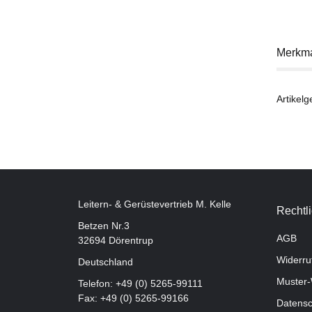
Merkm
Artikelg
Leitern- & Gerüstevertrieb M. Kelle
Rechtl
Betzen Nr.3
AGB
32694 Dörentrup
Widerru
Deutschland
Muster-
Telefon:
+49 (0) 5265-99111
Fax: +49 (0) 5265-99166
Datensc