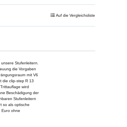
Auf die Vergleichsliste
r unsere Stufenleitern.
streuung die Vorgaben
drängungsraum mit V6
t die clip-step R 13
Trittauflage wird
 ohne Beschädigung der
ehbaren Stufenleitern
t so als optische
00 Euro ohne