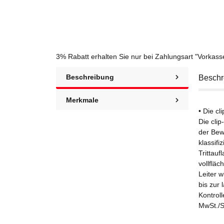
3% Rabatt
erhalten Sie nur bei Zahlungsart "Vorkas
Beschreibung
Beschr
Merkmale
• Die cl
Die clip
der Bew
klassifi
Trittauf
vollflä
Leiter w
bis zur
Kontrol
MwSt./St