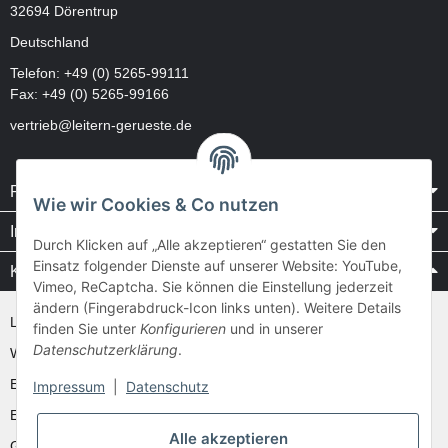
32694 Dörentrup
Deutschland
Telefon:
+49 (0) 5265-99111
Fax: +49 (0) 5265-99166
vertrieb@leitern-gerueste.de
Rechtliches
Wie wir Cookies & Co nutzen
Informationen
Durch Klicken auf „Alle akzeptieren“ gestatten Sie den
Einsatz folgender Dienste auf unserer Website: YouTube,
Kataloge / Videos
Vimeo, ReCaptcha. Sie können die Einstellung jederzeit
ändern (Fingerabdruck-Icon links unten). Weitere Details
Layher Videos und Downloads
finden Sie unter
Konfigurieren
und in unserer
Datenschutzerklärung
.
WAKÜ
Ernst
Impressum
|
Datenschutz
Euroline
Alle akzeptieren
Günzburger