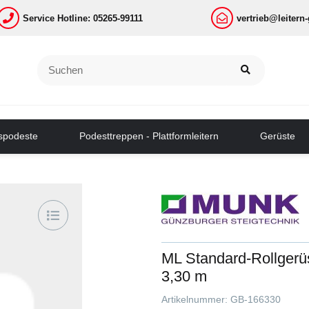
Service Hotline: 05265-99111
vertrieb@leitern
tspodeste
Podesttreppen - Plattformleitern
Gerüste
ML Standard-Rollgerü
3,30 m
Artikelnummer:
GB-166330