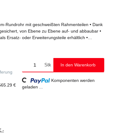
nium-Rundrohr mit geschweißten Rahmenteilen • Dank
esichert, von Ebene zu Ebene auf- und abbaubar •
als Ersatz- oder Erweiterungsteile erhältlich •
zum einfachen Ortswechsel (Fahrbalkenbreite: 1.500
t Feststellern • Plattformen mit großer
bretter und Geländerrahmen mit integrierter
• Werkzeugloser Auf- und Abbau von Plattform zu
Stk
In den Warenkorb
n und Schnellverschlüssen • Geringes Gewicht der
Loading...
eferung
dling • Arbeitshöhen bis 7,2 m • GS-geprüft nach DIN
Komponenten werden
pe 3: 2,0 kN/m²
565.29 €
geladen ...
 -