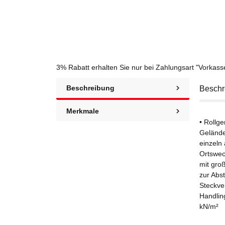
3% Rabatt
erhalten Sie nur bei Zahlungsart "Vorkas
Beschreibung
Beschr
Merkmale
• Rollg
Gelände
einzeln 
Ortswec
mit gro
zur Abs
Steckve
Handlin
kN/m²