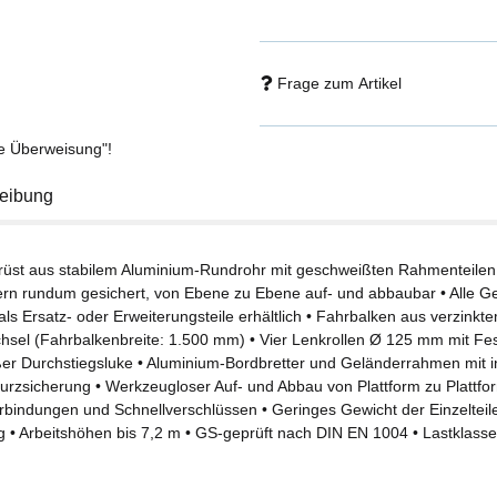
Frage zum Artikel
se Überweisung"!
eibung
erüst aus stabilem Aluminium-Rundrohr mit geschweißten Rahmenteilen
rn rundum gesichert, von Ebene zu Ebene auf- und abbaubar • Alle Ger
als Ersatz- oder Erweiterungsteile erhältlich • Fahrbalken aus verzink
hsel (Fahrbalkenbreite: 1.500 mm) • Vier Lenkrollen Ø 125 mm mit Fest
ßer Durchstiegsluke • Aluminium-Bordbretter und Geländerrahmen mit int
turzsicherung • Werkzeugloser Auf- und Abbau von Plattform zu Plattf
rbindungen und Schnellverschlüssen • Geringes Gewicht der Einzelteile
g • Arbeitshöhen bis 7,2 m • GS-geprüft nach DIN EN 1004 • Lastklass