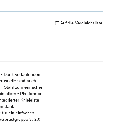
Auf die Vergleichsliste
 • Dank vorlaufenden
üstteile sind auch
tem Stahl zum einfachen
stellern • Plattformen
egrierter Knieleiste
orm dank
 für ein einfaches
e/Gerüstgruppe 3: 2,0