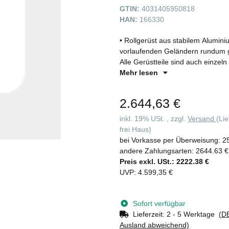
GTIN:
4031405950818
HAN:
166330
• Rollgerüst aus stabilem Alumi
vorlaufenden Geländern rundum g
Alle Gerüstteile sind auch einzeln 
Fahrbalken aus verzinktem Stahl 
Mehr lesen
mm) • Vier Lenkrollen Ø 125 mm mi
Durchstiegsluke • Aluminium-Bord
2.644,63 €
Knieleiste zur Absturzsicherung 
Plattform dank Steckverbindunge
inkl. 19% USt. , zzgl.
Versand
(Li
Einzelteile für ein einfaches Han
frei Haus)
EN 1004 • Lastklasse/Gerüstgrup
bei Vorkasse per Überweisung:
2
andere Zahlungsarten:
2644.63 €
Preis exkl. USt.:
2222.38 €
UVP
:
4.599,35 €
Sofort verfügbar
Lieferzeit:
2 - 5 Werktage
(DE
Ausland abweichend)