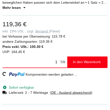
beweglichen Haken passen sich dem Leiterwinkel an • 1 Satz = 2
Stück
Mehr lesen
119,36 €
inkl. 19% USt. , zzgl.
Versand
(Paket)
bei Vorkasse per Überweisung:
115.78 €
andere Zahlungsarten:
119.36 €
Preis exkl. USt.:
100.30 €
UVP
:
184,45 €
Stk
In den Warenkorb
Loading...
Komponenten werden geladen ...
Sofort verfügbar
Lieferzeit:
2 - 7 Werktage
(DE - Ausland abweichend)