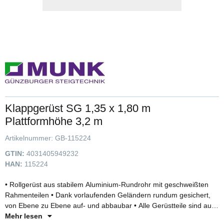
Klappgerüst SG 1,35 x 1,80 m
Plattformhöhe 3,2 m
Artikelnummer:
GB-115224
GTIN:
4031405949232
HAN:
115224
• Rollgerüst aus stabilem Aluminium-Rundrohr mit geschweißten
Rahmenteilen • Dank vorlaufenden Geländern rundum gesichert,
von Ebene zu Ebene auf- und abbaubar • Alle Gerüstteile sind auch
einzeln als Ersatz- oder Erweiterungsteile erhältlich • Klapprahmen
Mehr lesen