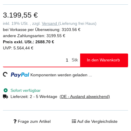
aus Rechteckrohr-Holmen mit selbstarretierenden Scharnieren •
Platzsparend bei Transport und Lagerung • Vier Lenkrollen Ø 125
3.199,55 €
mm mit zentrischer Lasteinleitung und Spindeln • Trittsichere
Plattform für festen Stand • Aluminium Bordbretter und
inkl. 19% USt. , zzgl.
Versand
(Lieferung frei Haus)
Geländerrahmen mit integrierter Knieleiste zur Absturzsicherung
bei Vorkasse per Überweisung:
3103.56 €
(ab Plattformhöhe 2,8 m) • Einfacher Auf- und Abbau ohne
andere Zahlungsarten:
3199.55 €
Werkzeug • Unterschiedliche Plattformbreiten erhältlich (0,75/1,35
Preis exkl. USt.:
2688.70 €
m) • Plattformlängen 2,45 m und 3,0 m auf Anfrage • Arbeitshöhen
UVP
:
5.564,44 €
bis 13,88 m • GS-geprüft nach DIN EN 1004 •
Lastklasse/Gerüstgruppe 2: 1,5 kN/m²
Stk
In den Warenkorb
ing...
Komponenten werden geladen ...
Sofort verfügbar
Lieferzeit:
2 - 5 Werktage
(DE - Ausland abweichend)
Frage zum Artikel
Auf die Vergleichsliste