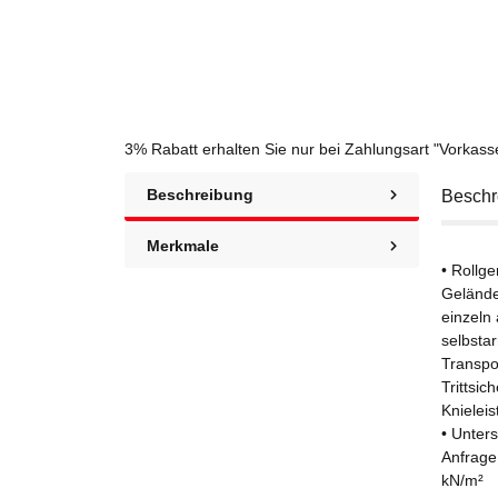
3% Rabatt
erhalten Sie nur bei Zahlungsart "Vorkas
Beschreibung
Beschr
Merkmale
• Rollg
Gelände
einzeln
selbstar
Transpo
Trittsic
Knielei
• Unters
Anfrage
kN/m²