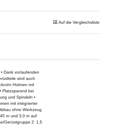
Auf die Vergleichsliste
 • Dank vorlaufenden
üstteile sind auch
eckrohr-Holmen mit
 • Platzsparend bei
tung und Spindeln •
hmen mit integrierter
nd Abbau ohne Werkzeug
2,45 m und 3,0 m auf
se/Gerüstgruppe 2: 1,5