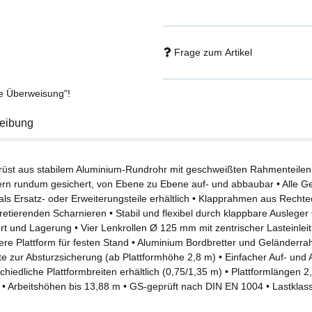
Frage zum Artikel
se Überweisung"!
eibung
erüst aus stabilem Aluminium-Rundrohr mit geschweißten Rahmenteilen
rn rundum gesichert, von Ebene zu Ebene auf- und abbaubar • Alle Ger
 als Ersatz- oder Erweiterungsteile erhältlich • Klapprahmen aus Recht
retierenden Scharnieren • Stabil und flexibel durch klappbare Ausleger
rt und Lagerung • Vier Lenkrollen Ø 125 mm mit zentrischer Lasteinlei
here Plattform für festen Stand • Aluminium Bordbretter und Geländerra
ste zur Absturzsicherung (ab Plattformhöhe 2,8 m) • Einfacher Auf- u
chiedliche Plattformbreiten erhältlich (0,75/1,35 m) • Plattformlängen 
 • Arbeitshöhen bis 13,88 m • GS-geprüft nach DIN EN 1004 • Lastklas