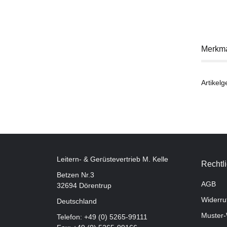
Merkm
Artikelg
Leitern- & Gerüstevertrieb M. Kelle
Rechtl
Betzen Nr.3
AGB
32694 Dörentrup
Widerru
Deutschland
Muster-
Telefon:
+49 (0) 5265-99111