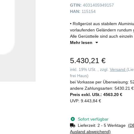
GTIN:
4031405949157
HAN:
115154
• Rollgerüst aus stabilem Alumi
vorlaufenden Geländern rundum g
Alle Gerüstteile sind auch einzeln 
Klapprahmen aus Rechteckrohr-Hol
Mehr lesen
und flexibel durch klappbare Ausl
Vier Lenkrollen Ø 125 mm mit zent
5.430,21 €
Plattform für festen Stand • Alu
integrierter Knieleiste zur Abstur
inkl. 19% USt. , zzgl.
Versand
(Li
und Abbau ohne Werkzeug • Unters
frei Haus)
• Plattformlängen 2,45 m und 3,0
bei Vorkasse per Überweisung:
5
geprüft nach DIN EN 1004 • Lastk
andere Zahlungsarten:
5430.21 €
Preis exkl. USt.:
4563.20 €
UVP
:
9.443,84 €
Sofort verfügbar
Lieferzeit:
2 - 5 Werktage
(DE
Ausland abweichend)