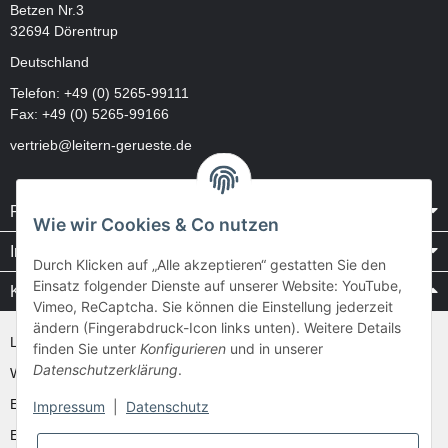
Betzen Nr.3
32694 Dörentrup
Deutschland
Telefon:
+49 (0) 5265-99111
Fax: +49 (0) 5265-99166
vertrieb@leitern-gerueste.de
Rechtliches
Wie wir Cookies & Co nutzen
Informationen
Durch Klicken auf „Alle akzeptieren“ gestatten Sie den
Einsatz folgender Dienste auf unserer Website: YouTube,
Kataloge / Videos
Vimeo, ReCaptcha. Sie können die Einstellung jederzeit
ändern (Fingerabdruck-Icon links unten). Weitere Details
Layher Videos und Downloads
finden Sie unter
Konfigurieren
und in unserer
Datenschutzerklärung
.
WAKÜ
Ernst
Impressum
|
Datenschutz
Euroline