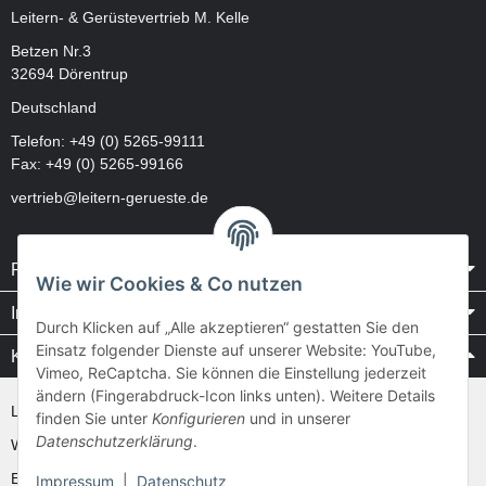
Leitern- & Gerüstevertrieb M. Kelle
Betzen Nr.3
32694 Dörentrup
Deutschland
Telefon:
+49 (0) 5265-99111
Fax: +49 (0) 5265-99166
vertrieb@leitern-gerueste.de
Rechtliches
Wie wir Cookies & Co nutzen
Informationen
Durch Klicken auf „Alle akzeptieren“ gestatten Sie den
Einsatz folgender Dienste auf unserer Website: YouTube,
Kataloge / Videos
Vimeo, ReCaptcha. Sie können die Einstellung jederzeit
ändern (Fingerabdruck-Icon links unten). Weitere Details
Layher Videos und Downloads
finden Sie unter
Konfigurieren
und in unserer
Datenschutzerklärung
.
WAKÜ
Ernst
Impressum
|
Datenschutz