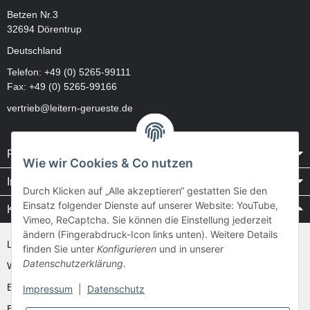
Betzen Nr.3
32694 Dörentrup
Deutschland
Telefon:
+49 (0) 5265-99111
Fax: +49 (0) 5265-99166
vertrieb@leitern-gerueste.de
Rechtliches
Wie wir Cookies & Co nutzen
Informationen
Durch Klicken auf „Alle akzeptieren“ gestatten Sie den
Einsatz folgender Dienste auf unserer Website: YouTube,
Kataloge / Videos
Vimeo, ReCaptcha. Sie können die Einstellung jederzeit
ändern (Fingerabdruck-Icon links unten). Weitere Details
Layher Videos und Downloads
finden Sie unter
Konfigurieren
und in unserer
Datenschutzerklärung
.
WAKÜ
Ernst
Impressum
|
Datenschutz
Euroline