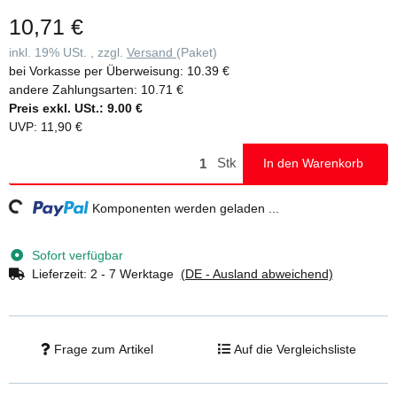
10,71 €
inkl. 19% USt. , zzgl.
Versand
(Paket)
bei Vorkasse per Überweisung:
10.39 €
andere Zahlungsarten:
10.71 €
Preis exkl. USt.:
9.00 €
UVP
:
11,90 €
Stk
In den Warenkorb
ng...
Komponenten werden geladen ...
Sofort verfügbar
Lieferzeit:
2 - 7 Werktage
(DE - Ausland abweichend)
Frage zum Artikel
Auf die Vergleichsliste