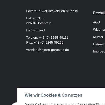
Leitern- & Gerüstevertrieb M. Kelle
Rechtl
Betzen Nr.3
AGB
32694 Dörentrup
Widerru
Deutschland
Muster-
Telefon:
+49 (0) 5265-99111
Fax: +49 (0) 5265-99166
Datensc
vertrieb@leitern-gerueste.de
Impres
Wie wir Cookies & Co nutzen
Durch Klicken auf „Alle akzeptieren“ gestatten Sie 