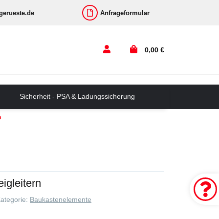
-gerueste.de
Anfrageformular
0,00 €
Sicherheit - PSA & Ladungssicherung
n
eigleitern
ategorie:
Baukastenelemente