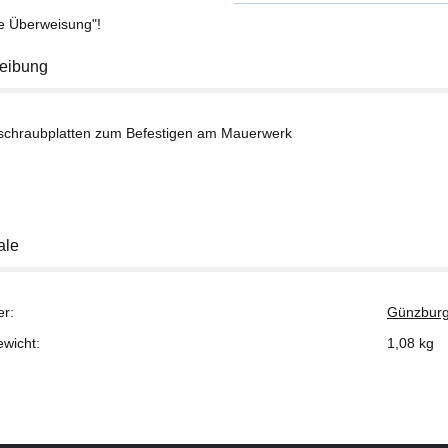
se Überweisung"!
eibung
nschraubplatten zum Befestigen am Mauerwerk
ale
er:
Günzburg
ewicht:
1,08
kg