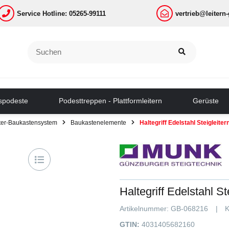
Service Hotline: 05265-99111
vertrieb@leitern
tspodeste
Podesttreppen - Plattformleitern
Gerüste
iter-Baukastensystem
Baukastenelemente
Haltegriff Edelstahl Steigleiter
Haltegriff Edelstahl St
Artikelnummer:
GB-068216
K
GTIN:
4031405682160