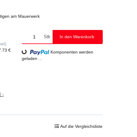
stigen am Mauerwerk
Stk
In den Warenkorb
ket)
7.73 €
Loading...
Komponenten werden
geladen ...
 -
Auf die Vergleichsliste