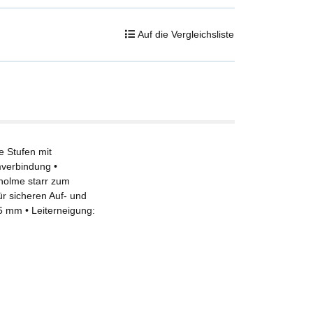
Auf die Vergleichsliste
e Stufen mit
mverbindung •
holme starr zum
ür sicheren Auf- und
5 mm • Leiterneigung: