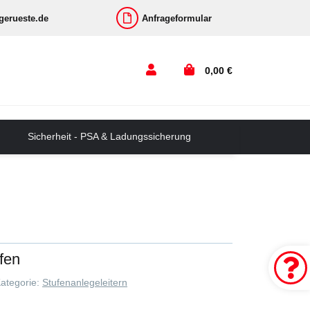
-gerueste.de
Anfrageformular
0,00 €
Sicherheit - PSA & Ladungssicherung
fen
ategorie:
Stufenanlegeleitern