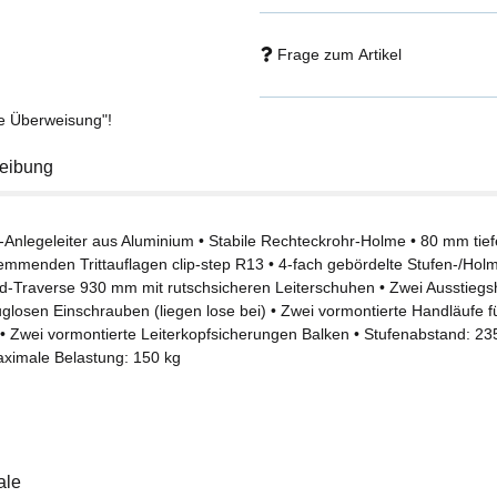
Frage zum Artikel
se Überweisung"!
eibung
n-Anlegeleiter aus Aluminium • Stabile Rechteckrohr-Holme • 80 mm tief
emmenden Trittauflagen clip-step R13 • 4-fach gebördelte Stufen-/Hol
d-Traverse 930 mm mit rutschsicheren Leiterschuhen • Zwei Ausstiegs
glosen Einschrauben (liegen lose bei) • Zwei vormontierte Handläufe f
 • Zwei vormontierte Leiterkopfsicherungen Balken • Stufenabstand: 23
aximale Belastung: 150 kg
ale