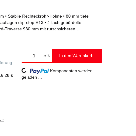
ium • Stabile Rechteckrohr-Holme • 80 mm tiefe
auflagen clip-step R13 • 4-fach gebördelte
rd-Traverse 930 mm mit rutschsicheren
olme starr zum werkzeuglosen Einschrauben (liegen
dläufe für sicheren Auf- und Abstieg • Zwei
en Balken • Stufenabstand: 235 mm • Leiterneigung:
Stk
In den Warenkorb
eferung
Loading...
Komponenten werden
16.28 €
geladen ...
 -