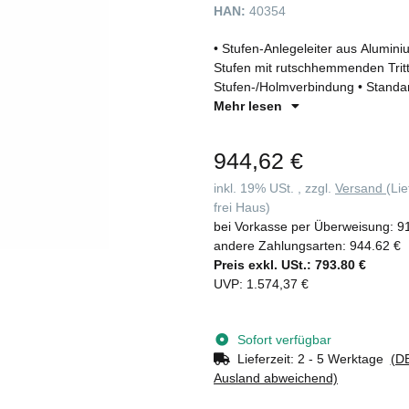
HAN:
40354
• Stufen-Anlegeleiter aus Alumin
Stufen mit rutschhemmenden Tritt
Stufen-/Holmverbindung • Standa
Leiterschuhen • Zwei Ausstiegsh
Mehr lesen
lose bei) • Zwei vormontierte Han
vormontierte Leiterkopfsicherung
944,62 €
70° • Maximale Belastung: 150 kg
inkl. 19% USt. , zzgl.
Versand
(Li
frei Haus)
bei Vorkasse per Überweisung:
9
andere Zahlungsarten:
944.62 €
Preis exkl. USt.:
793.80 €
UVP
:
1.574,37 €
Sofort verfügbar
Lieferzeit:
2 - 5 Werktage
(DE
Ausland abweichend)