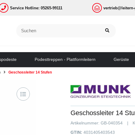
Service Hotline: 05265-99111
vertrieb@leitern
tspodeste
Podesttreppen - Plattformleitern
Gerüste
n
Geschossleiter 14 Stufen
Geschossleiter 14 Stu
Artikelnummer:
GB-040354
K
GTIN:
4031405403543