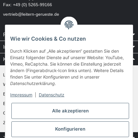
Fax: +49 (0) 5265-99166
vertrieb@leitern-gerueste.de
Rechtliches
Wie wir Cookies & Co nutzen
Informationen
Durch Klicken auf „Alle akzeptieren“ gestatten Sie den
Einsatz folgender Dienste auf unserer Website: YouTube,
Kataloge / Videos
Vimeo, ReCaptcha. Sie können die Einstellung jederzeit
ändern (Fingerabdruck-Icon links unten). Weitere Details
Layher Videos und Downloads
finden Sie unter
Konfigurieren
und in unserer
Datenschutzerklärung
.
WAKÜ
Ernst
Impressum
|
Datenschutz
Euroline
Alle akzeptieren
Günzburger
Zarges
Konfigurieren