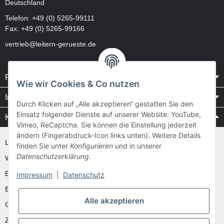
Deutschland
Telefon:
+49 (0) 5265-99111
Fax: +49 (0) 5265-99166
vertrieb@leitern-gerueste.de
Rechtliches
Wie wir Cookies & Co nutzen
Informationen
Durch Klicken auf „Alle akzeptieren“ gestatten Sie den
Einsatz folgender Dienste auf unserer Website: YouTube,
Kataloge / Videos
Vimeo, ReCaptcha. Sie können die Einstellung jederzeit
ändern (Fingerabdruck-Icon links unten). Weitere Details
Layher Videos und Downloads
finden Sie unter
Konfigurieren
und in unserer
Datenschutzerklärung
.
WAKÜ
Ernst
Impressum
|
Datenschutz
Euroline
Alle akzeptieren
Günzburger
Zarges