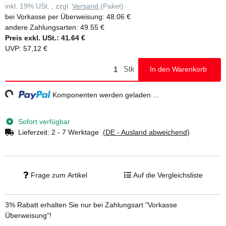
inkl. 19% USt. , zzgl.
Versand
(Paket)
bei Vorkasse per Überweisung:
48.06 €
andere Zahlungsarten:
49.55 €
Preis exkl. USt.:
41.64 €
UVP
:
57,12 €
Stk
In den Warenkorb
ng...
Komponenten werden geladen ...
Sofort verfügbar
Lieferzeit:
2 - 7 Werktage
(DE - Ausland abweichend)
Frage zum Artikel
Auf die Vergleichsliste
3% Rabatt
erhalten Sie nur bei Zahlungsart "Vorkasse
Überweisung"!