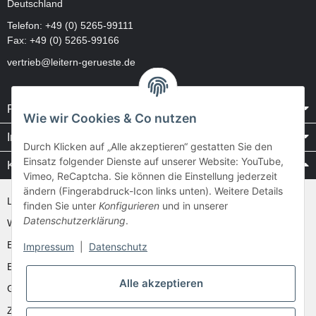
Deutschland
Telefon:
+49 (0) 5265-99111
Fax: +49 (0) 5265-99166
vertrieb@leitern-gerueste.de
Rechtliches
Wie wir Cookies & Co nutzen
Informationen
Durch Klicken auf „Alle akzeptieren“ gestatten Sie den
Einsatz folgender Dienste auf unserer Website: YouTube,
Kataloge / Videos
Vimeo, ReCaptcha. Sie können die Einstellung jederzeit
ändern (Fingerabdruck-Icon links unten). Weitere Details
Layher Videos und Downloads
finden Sie unter
Konfigurieren
und in unserer
Datenschutzerklärung
.
WAKÜ
Ernst
Impressum
|
Datenschutz
Euroline
Alle akzeptieren
Günzburger
Zarges