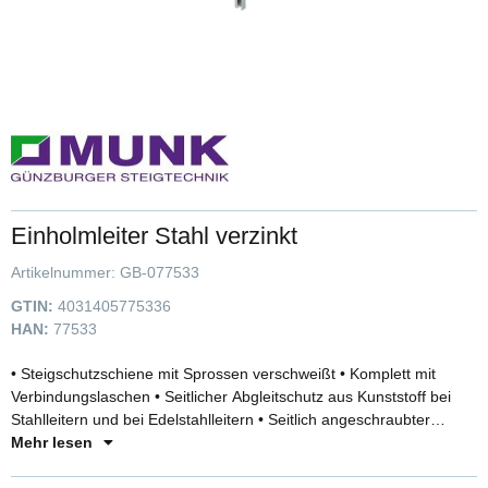
Einholmleiter Stahl verzinkt
Artikelnummer:
GB-077533
GTIN:
4031405775336
HAN:
77533
• Steigschutzschiene mit Sprossen verschweißt • Komplett mit
Verbindungslaschen • Seitlicher Abgleitschutz aus Kunststoff bei
Stahlleitern und bei Edelstahlleitern • Seitlich angeschraubter
Abgleitschutz aus Aluminium bei Aluminiumleitern • Leiterbreite:
Mehr lesen
370 mm